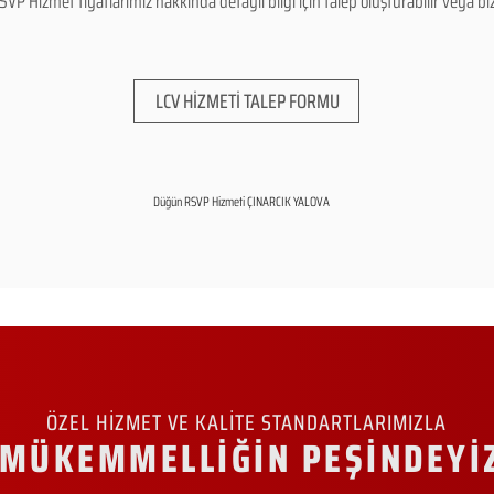
Hizmet fiyatlarımız hakkında detaylı bilgi için talep oluşturabilir veya bizle
LCV HİZMETİ TALEP FORMU
Düğün RSVP Hizmeti ÇINARCIK YALOVA
ÖZEL HİZMET VE KALİTE STANDARTLARIMIZLA
MÜKEMMELLİĞİN PEŞİNDEYİ