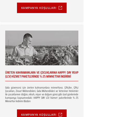
KAMPANYA KOŞULLARI
ÜRETEN KAHRAMANLARA VE ÇOCUKLARINA HAPPY DAY RSVP
(LCV) HİZMET PAKETLERİNDE % 25 MİNNETTAR İNDİRİMİ
Gıda güvencesi için üreten kahramanlara minnettarız. Çiftçiler, Çiftçi
Çocukları, Ziraat Mühendisleri, Gıda Mühendisleri ve Veteriner Hekimler
ile çocuklarının düğün, nikah, nişan ve doğum günü gibi özel günlerinde
kampanya kapsamındaki HAPPY DAY LCV hizmet paketlerinde % 25
Minnettar İndirimi Bizden
KAMPANYA KOŞULLARI