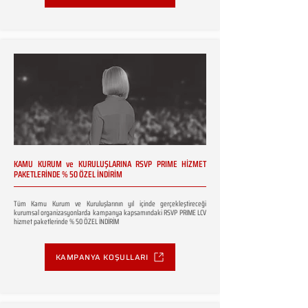
KAMU KURUM ve KURULUŞLARINA RSVP PRIME HİZMET
PAKETLERİNDE % 50 ÖZEL İNDİRİM
Tüm Kamu Kurum ve Kuruluşlarının yıl içinde gerçekleştireceği
kurumsal organizasyonlarda kampanya kapsamındaki RSVP PRIME LCV
hizmet paketlerinde % 50 ÖZEL İNDİRİM
KAMPANYA KOŞULLARI