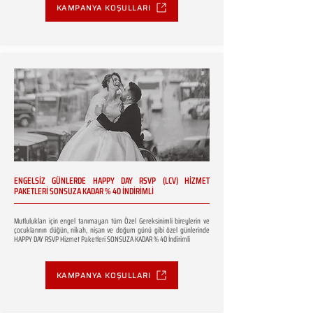
KAMPANYA KOŞULLARI
ENGELSİZ GÜNLERDE HAPPY DAY RSVP (LCV) HİZMET
PAKETLERİ SONSUZA KADAR % 40 İNDİRİMLİ
Mutlulukları için engel tanımayan tüm Özel Gereksinimli bireylerin ve
çocuklarının düğün, nikah, nişan ve doğum günü gibi özel günlerinde
HAPPY DAY RSVP Hizmet Paketleri SONSUZA KADAR % 40 İndirimli
KAMPANYA KOŞULLARI