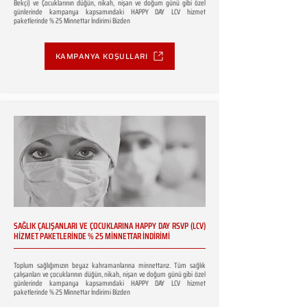
Bekçi) ve Çocuklarının düğün, nikah, nişan ve doğum günü gibi özel
günlerinde kampanya kapsamındaki HAPPY DAY LCV hizmet
paketlerinde % 25 Minnettar İndirimi Bizden
KAMPANYA KOŞULLARI
SAĞLIK ÇALIŞANLARI VE ÇOCUKLARINA HAPPY DAY RSVP (LCV)
HİZMET PAKETLERİNDE % 25 MİNNETTAR İNDİRİMİ
Toplum sağlığımızın beyaz kahramanlarına minnettarız. Tüm sağlık
çalışanları ve çocuklarının düğün, nikah, nişan ve doğum günü gibi özel
günlerinde kampanya kapsamındaki HAPPY DAY LCV hizmet
paketlerinde % 25 Minnettar İndirimi Bizden