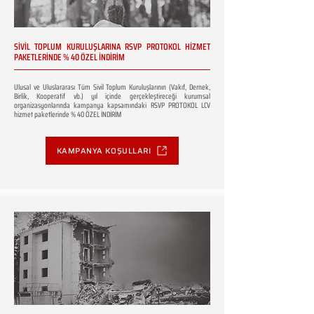
SİVİL TOPLUM KURULUŞLARINA RSVP PROTOKOL HİZMET
PAKETLERİNDE % 40 ÖZEL İNDİRİM
Ulusal ve Uluslararası Tüm Sivil Toplum Kuruluşlarının (Vakıf, Dernek,
Birlik, Kooperatif vb.) yıl içinde gerçekleştireceği kurumsal
organizasyonlarında kampanya kapsamındaki RSVP PROTOKOL LCV
hizmet paketlerinde % 40 ÖZEL İNDİRİM
KAMPANYA KOŞULLARI