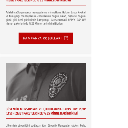
HİZMET PAKETLERİNDE % 25 MİNNETTAR İNDİRİMİ
Adaleti sağlayan yargı mensuplarına minnettarız. Hakim, Savcı, Avukat
ve tüm yargı mensupları ile çocuklarının düğün, nikah, nişan ve doğum
günü gibi özel günlerinde kampanya kapsamındaki HAPPY DAY LCV
hizmet paketlerinde % 25 Minnettar İndirimi Bizden
KAMPANYA KOŞULLARI
GÜVENLİK MENSUPLARI VE ÇOCUKLARINA HAPPY DAY RSVP
(LCV) HİZMET PAKETLERİNDE % 25 MİNNETTAR İNDİRİMİ
Ülkemizin güvenliğini sağlayan tüm Güvenlik Mensupları (Asker, Polis,