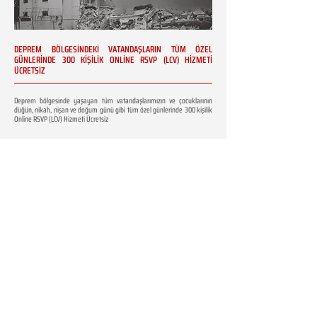
DEPREM BÖLGESİNDEKİ VATANDAŞLARIN TÜM ÖZEL
GÜNLERİNDE 300 KİŞİLİK ONLİNE RSVP (LCV) HİZMETİ
ÜCRETSİZ
Deprem bölgesinde yaşayan tüm vatandaşlarımızın ve çocuklarının
düğün, nikah, nişan ve doğum günü gibi tüm özel günlerinde 300 kişilik
Online RSVP (LCV) Hizmeti Ücretsiz
KAMPANYA KOŞULLARI