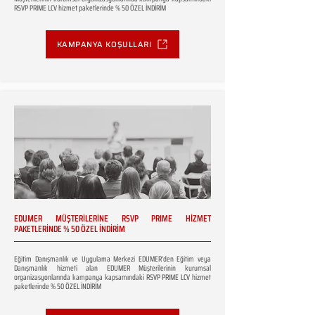
RSVP PRIME LCV hizmet paketlerinde % 50 ÖZEL İNDİRİM
KAMPANYA KOŞULLARI
EDUMER MÜŞTERİLERİNE RSVP PRIME HİZMET
PAKETLERİNDE % 50 ÖZEL İNDİRİM
Eğitim Danışmanlık ve Uygulama Merkezi EDUMER'den Eğitim veya
Danışmanlık hizmeti alan EDUMER Müşterilerinin kurumsal
organizasyonlarında kampanya kapsamındaki RSVP PRIME LCV hizmet
paketlerinde % 50 ÖZEL İNDİRİM