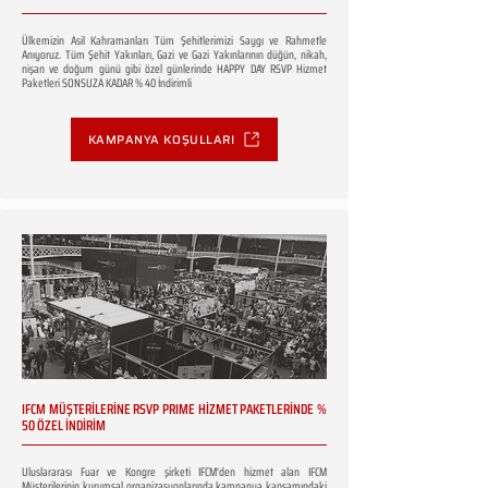
Ülkemizin Asil Kahramanları Tüm Şehitlerimizi Saygı ve Rahmetle
Anıyoruz. Tüm Şehit Yakınları, Gazi ve Gazi Yakınlarının düğün, nikah,
nişan ve doğum günü gibi özel günlerinde HAPPY DAY RSVP Hizmet
Paketleri SONSUZA KADAR % 40 İndirimli
KAMPANYA KOŞULLARI
IFCM MÜŞTERİLERİNE RSVP PRIME HİZMET PAKETLERİNDE %
50 ÖZEL İNDİRİM
Uluslararası Fuar ve Kongre şirketi IFCM'den hizmet alan IFCM
Müşterilerinin kurumsal organizasyonlarında kampanya kapsamındaki