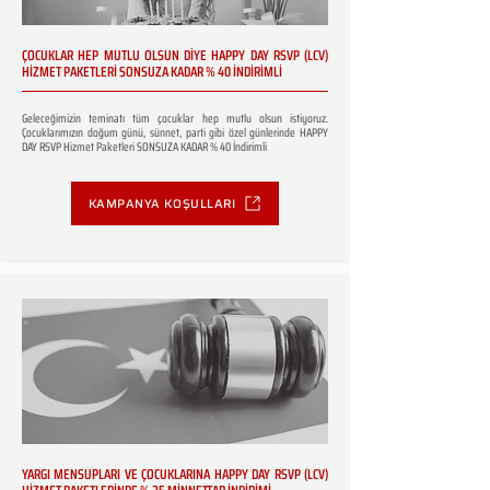
ÇOCUKLAR HEP MUTLU OLSUN DİYE HAPPY DAY RSVP (LCV)
HİZMET PAKETLERİ SONSUZA KADAR % 40 İNDİRİMLİ
Geleceğimizin teminatı tüm çocuklar hep mutlu olsun istiyoruz.
Çocuklarımızın doğum günü, sünnet, parti gibi özel günlerinde HAPPY
DAY RSVP Hizmet Paketleri SONSUZA KADAR % 40 İndirimli
KAMPANYA KOŞULLARI
YARGI MENSUPLARI VE ÇOCUKLARINA HAPPY DAY RSVP (LCV)