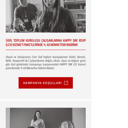
SİVİL TOPLUM KURULUŞU ÇALIŞANLARINA HAPPY DAY RSVP
(LCV) HİZMET PAKETLERİNDE % 40 MİNNETTAR İNDİRİMİ
Ulusal ve Uluslararası Tüm Sivil Toplum Kuruluşlarının (Vakıf, Dernek,
Birlik, Kooperatif vb.) Çalışanlarının düğün, nikah, nişan ve doğum günü
gibi özel günlerinde kampanya kapsamındaki HAPPY DAY LCV hizmet
paketlerinde % 40 Minnettar İndirimi Bizden
KAMPANYA KOŞULLARI