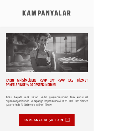
KAMPANYALAR
KADIN GİRİŞİMCİLERE RSVP DAY RSVP (LCV) HİZMET
PAKETLERİNDE % 40 DESTEK İNDİRİMİ
Ticari hayata renk katan kadın girişimcilerimizin tüm kurumsal
organizasyonlarında kampanya kapsamındaki RSVP DAY LCV hizmet
paketlerinde % 40 Destek İndirimi Bizden
KAMPANYA KOŞULLARI