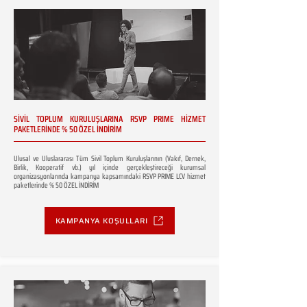
SİVİL TOPLUM KURULUŞLARINA RSVP PRIME HİZMET
PAKETLERİNDE % 50 ÖZEL İNDİRİM
Ulusal ve Uluslararası Tüm Sivil Toplum Kuruluşlarının (Vakıf, Dernek,
Birlik, Kooperatif vb.) yıl içinde gerçekleştireceği kurumsal
organizasyonlarında kampanya kapsamındaki RSVP PRIME LCV hizmet
paketlerinde % 50 ÖZEL İNDİRİM
KAMPANYA KOŞULLARI