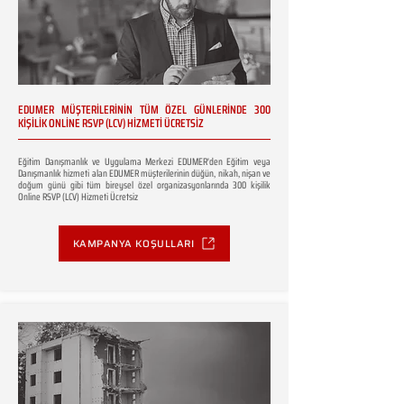
EDUMER MÜŞTERİLERİNİN TÜM ÖZEL GÜNLERİNDE 300
KİŞİLİK ONLİNE RSVP (LCV) HİZMETİ ÜCRETSİZ
Eğitim Danışmanlık ve Uygulama Merkezi EDUMER'den Eğitim veya
Danışmanlık hizmeti alan EDUMER müşterilerinin düğün, nikah, nişan ve
doğum günü gibi tüm bireysel özel organizasyonlarında 300 kişilik
Online RSVP (LCV) Hizmeti Ücretsiz
KAMPANYA KOŞULLARI