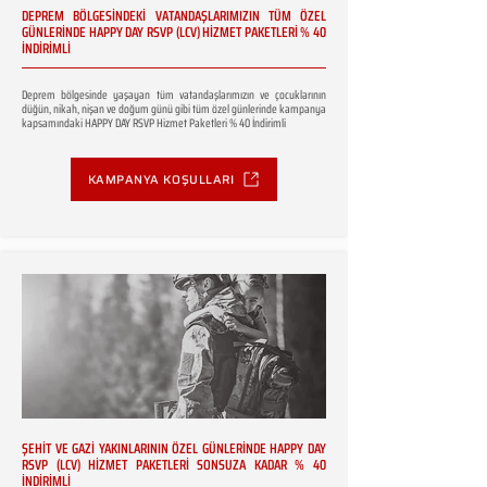
DEPREM BÖLGESİNDEKİ VATANDAŞLARIMIZIN TÜM ÖZEL
GÜNLERİNDE HAPPY DAY RSVP (LCV) HİZMET PAKETLERİ % 40
İNDİRİMLİ
Deprem bölgesinde yaşayan tüm vatandaşlarımızın ve çocuklarının
düğün, nikah, nişan ve doğum günü gibi tüm özel günlerinde kampanya
kapsamındaki HAPPY DAY RSVP Hizmet Paketleri % 40 İndirimli
KAMPANYA KOŞULLARI
ŞEHİT VE GAZİ YAKINLARININ ÖZEL GÜNLERİNDE HAPPY DAY
RSVP (LCV) HİZMET PAKETLERİ SONSUZA KADAR % 40
İNDİRİMLİ