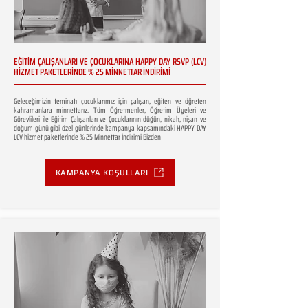
EĞİTİM ÇALIŞANLARI VE ÇOCUKLARINA HAPPY DAY RSVP (LCV)
HİZMET PAKETLERİNDE % 25 MİNNETTAR İNDİRİMİ
Geleceğimizin teminatı çocuklarımız için çalışan, eğiten ve öğreten
kahramanlara minnettarız. Tüm Öğretmenler, Öğretim Üyeleri ve
Görevlileri ile Eğitim Çalışanları ve Çocuklarının düğün, nikah, nişan ve
doğum günü gibi özel günlerinde kampanya kapsamındaki HAPPY DAY
LCV hizmet paketlerinde % 25 Minnettar İndirimi Bizden
KAMPANYA KOŞULLARI