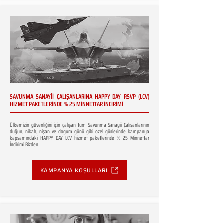
SAVUNMA SANAYİİ ÇALIŞANLARINA HAPPY DAY RSVP (LCV)
HİZMET PAKETLERİNDE % 25 MİNNETTAR İNDİRİMİ
Ülkemizin güvenliğini için çalışan tüm Savunma Sanayii Çalışanlarının
düğün, nikah, nişan ve doğum günü gibi özel günlerinde kampanya
kapsamındaki HAPPY DAY LCV hizmet paketlerinde % 25 Minnettar
İndirimi Bizden
KAMPANYA KOŞULLARI