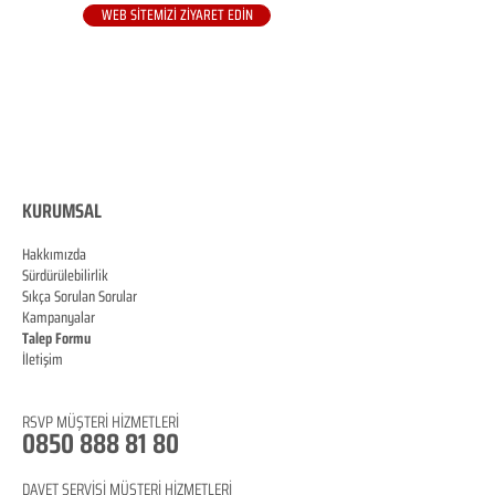
WEB SİTEMİZİ ZİYARET EDİN
KURUMSAL
Hakkımızda
Sürdürülebilirlik
Sıkça Sorulan Sorular
Kampanyalar
Talep Formu
İletişim
Blog
RSVP
MÜŞTERİ HİZMETLERİ
0850 888 81 8
0
DAVET SERVİSİ MÜŞTERİ HİZMETLERİ