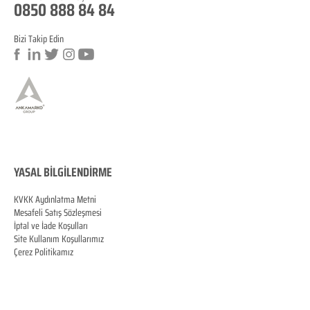
0850 888 84 84
Bizi Takip Edin
a
YASAL BİLGİLENDİRME
KVKK Aydınlatma Metni
Mesafeli Satış Sözleşmesi
İptal ve İade Koşulları
Site Kullanım Koşullarımız
Çerez Politikamız
KVKK Veri Sahibi Başvuru Formu
MERSİS
0070060287100001
© Copyright