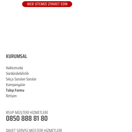
WEB SİTEMİZİ ZİYARET EDİN
KURUMSAL
Hakkımızda
Sürdürülebilirlik
Sıkça Sorulan Sorular
Kampanyalar
Talep Formu
İletişim
Blog
RSVP
MÜŞTERİ HİZMETLERİ
0850 888 81 8
0
DAVET SERVİSİ MÜŞTERİ HİZMETLERİ