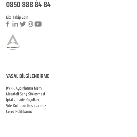
0850 888 84 84
Bizi Takip Edin
a
YASAL BİLGİLENDİRME
KVKK Aydınlatma Metni
Mesafeli Satış Sözleşmesi
İptal ve İade Koşulları
Site Kullanım Koşullarımız
Çerez Politikamız
KVKK Veri Sahibi Başvuru Formu
MERSİS
0070060287100001
© Copyright