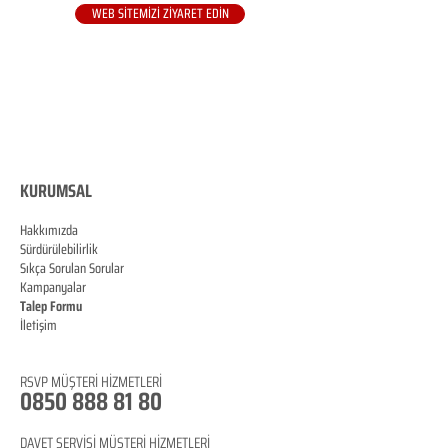
WEB SİTEMİZİ ZİYARET EDİN
KURUMSAL
Hakkımızda
Sürdürülebilirlik
Sıkça Sorulan Sorular
Kampanyalar
Talep Formu
İletişim
Blog
RSVP
MÜŞTERİ HİZMETLERİ
0850 888 81 8
0
DAVET SERVİSİ MÜŞTERİ HİZMETLERİ