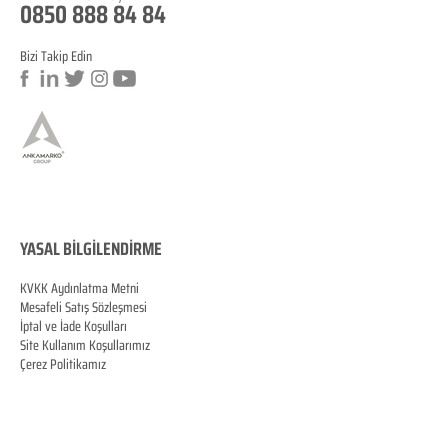
0850 888 84 84
Bizi Takip Edin
a
YASAL BİLGİLENDİRME
KVKK Aydınlatma Metni
Mesafeli Satış Sözleşmesi
İptal ve İade Koşulları
Site Kullanım Koşullarımız
Çerez Politikamız
KVKK Veri Sahibi Başvuru Formu
MERSİS
0070060287100001
© Copyright