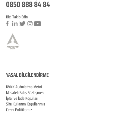
0850 888 84 84
Bizi Takip Edin
a
YASAL BİLGİLENDİRME
KVKK Aydınlatma Metni
Mesafeli Satış Sözleşmesi
İptal ve İade Koşulları
Site Kullanım Koşullarımız
Çerez Politikamız
KVKK Veri Sahibi Başvuru Formu
MERSİS
0070060287100001
© Copyright