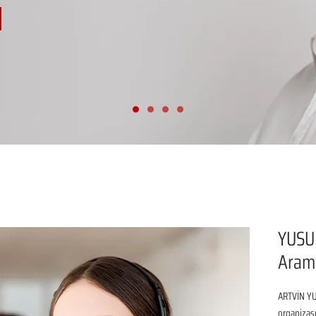
YUSUF
Aram
ARTVİN YUS
organizasy