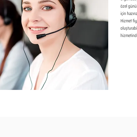
özel günü
için hazır
Hizmet fiya
oluşturabil
hizmetinde