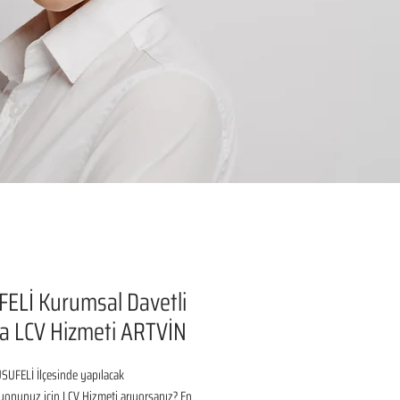
ELİ Kurumsal Davetli
a LCV Hizmeti ARTVİN
UFELİ İlçesinde yapılacak 
onunuz için LCV Hizmeti arıyorsanız? En 