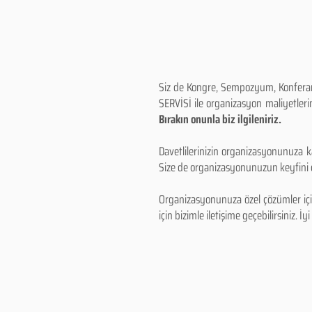
Siz de Kongre, Sempozyum, Konferans,
SERVİSİ ile organizasyon maliyetlerin
Bırakın onunla biz ilgileniriz.
Davetlilerinizin organizasyonunuza ka
Size de organizasyonunuzun keyfini çı
Organizasyonunuza özel çözümler için
için bizimle iletişime geçebilirsiniz. İyi