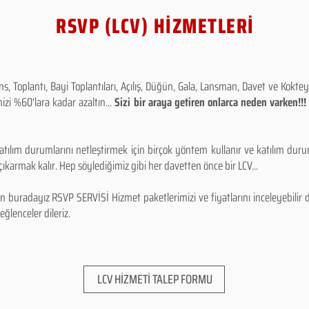
RSVP (LCV) HİZMETLERİ
 Toplantı, Bayi Toplantıları, Açılış, Düğün, Gala, Lansman, Davet ve Kokt
izi %60'lara kadar azaltın...
Sizi bir araya getiren onlarca neden varken!
tılım durumlarını netleştirmek için birçok yöntem kullanır ve katılım durum
karmak kalır. Hep söylediğimiz gibi her davetten önce bir LCV...
 buradayız RSVP SERVİSİ Hizmet paketlerimizi ve fiyatlarını inceleyebilir d
 eğlenceler dileriz.
LCV HİZMETİ TALEP FORMU