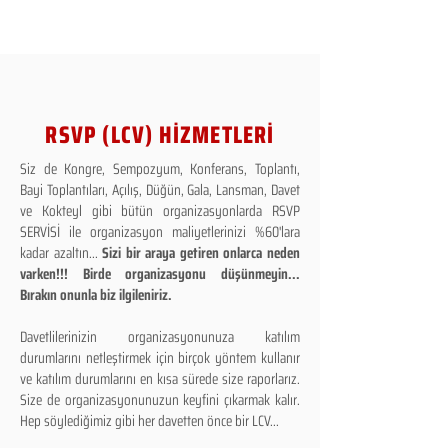
RSVP (LCV) HİZMETLERİ
Siz de Kongre, Sempozyum, Konferans, Toplantı,
Bayi Toplantıları, Açılış, Düğün, Gala, Lansman, Davet
ve Kokteyl gibi bütün organizasyonlarda RSVP
SERVİSİ ile organizasyon maliyetlerinizi %60'lara
kadar azaltın...
Sizi bir araya getiren onlarca neden
varken!!! Birde organizasyonu düşünmeyin...
Bırakın onunla biz ilgileniriz.
Davetlilerinizin organizasyonunuza katılım
durumlarını netleştirmek için birçok yöntem kullanır
ve katılım durumlarını en kısa sürede size raporlarız.
Size de organizasyonunuzun keyfini çıkarmak kalır.
Hep söylediğimiz gibi her davetten önce bir LCV...