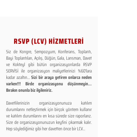
RSVP (LCV) HİZMETLERİ
Siz de Kongre, Sempozyum, Konferans, Toplantı,
Bayi Toplantıları, Açılış, Düğün, Gala, Lansman, Davet
ve Kokteyl gibi bütün organizasyonlarda RSVP
SERVİSİ ile organizasyon maliyetlerinizi %60'lara
kadar azaltın...
Sizi bir araya getiren onlarca neden
varken!!! Birde organizasyonu düşünmeyin...
Bırakın onunla biz ilgileniriz.
Davetlilerinizin organizasyonunuza katılım
durumlarını netleştirmek için birçok yöntem kullanır
ve katılım durumlarını en kısa sürede size raporlarız.
Size de organizasyonunuzun keyfini çıkarmak kalır.
Hep söylediğimiz gibi her davetten önce bir LCV...