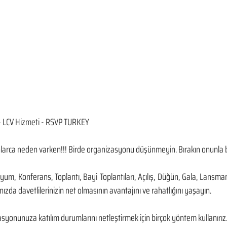
- LCV Hizmeti - RSVP TURKEY
nlarca neden varken!!! Birde organizasyonu düşünmeyin. Bırakın onunla biz
m, Konferans, Toplantı, Bayi Toplantıları, Açılış, Düğün, Gala, Lansman
zda davetlilerinizin net olmasının avantajını ve rahatlığını yaşayın.
asyonunuza katılım durumlarını netleştirmek için birçok yöntem kullanırız. D