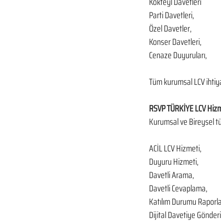
Kokteyl Davetleri
Parti Davetleri,
Özel Davetler,
Konser Davetleri,
Cenaze Duyuruları,
Tüm kurumsal LCV ihtiya
RSVP TÜRKİYE LCV Hizm
Kurumsal ve Bireysel tü
ACİL LCV Hizmeti,
Duyuru Hizmeti,
Davetli Arama,
Davetli Cevaplama,
Katılım Durumu Raporl
Dijital Davetiye Gönderi