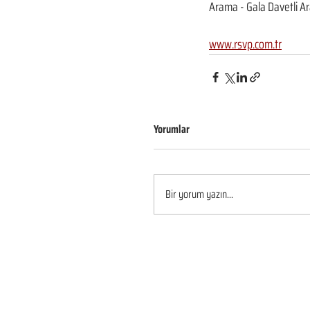
Arama - Gala Davetli A
www.rsvp.com.tr
Yorumlar
Bir yorum yazın...