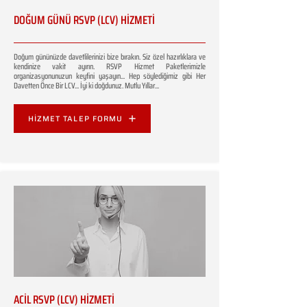
DOĞUM GÜNÜ RSVP (LCV) HİZMETİ
Doğum gününüzde davetlilerinizi bize bırakın. Siz özel hazırlıklara ve
kendinize vakit ayırın. RSVP Hizmet Paketlerimizle
organizasyonunuzun keyfini yaşayın... Hep söylediğimiz gibi Her
Davetten Önce Bir LCV... İyi ki doğdunuz. Mutlu Yıllar...
HİZMET TALEP FORMU
ACİL RSVP (LCV) HİZMETİ