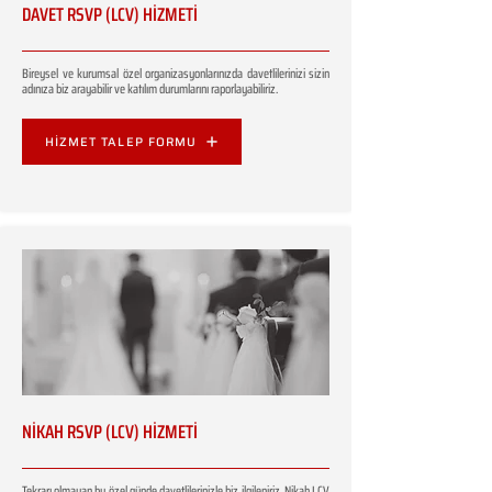
DAVET RSVP (LCV) HİZMETİ
Bireysel ve kurumsal özel organizasyonlarınızda davetlilerinizi sizin
adınıza biz arayabilir ve katılım durumlarını raporlayabiliriz.
HİZMET TALEP FORMU
NİKAH RSVP (LCV) HİZMETİ
Tekrarı olmayan bu özel günde davetlilerinizle biz ilgileniriz. Nikah LCV