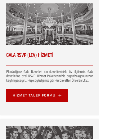
GALA RSVP (LCV) HİZMETİ
Planladığınız Gala Davetleri için davetlilerinizle biz ilgileniriz. Gala
davetlerine özel RSVP Hizmet Paketlerimizle organizasyonunuzun
keyfini yaşayın... Hep söylediğimiz gibi Her Davetten Önce Bir LCV...
HİZMET TALEP FORMU