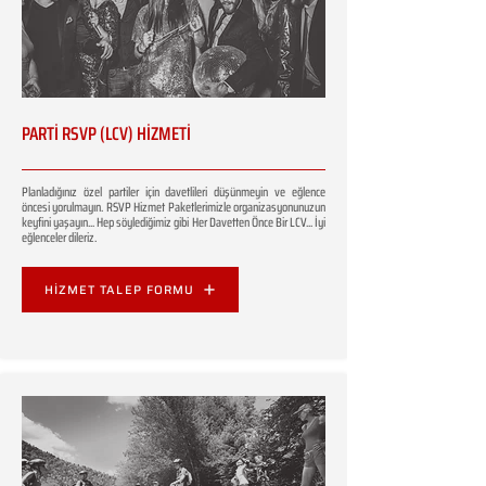
PARTİ RSVP (LCV) HİZMETİ
Planladığınız özel partiler için davetlileri düşünmeyin ve eğlence
öncesi yorulmayın. RSVP Hizmet Paketlerimizle organizasyonunuzun
keyfini yaşayın... Hep söylediğimiz gibi Her Davetten Önce Bir LCV... İyi
eğlenceler dileriz.
HİZMET TALEP FORMU