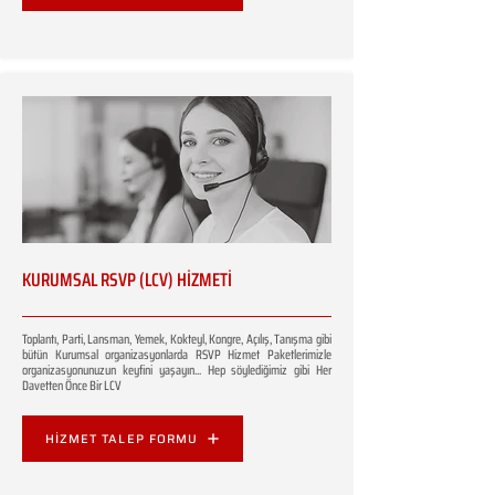
KURUMSAL RSVP (LCV) HİZMETİ
Toplantı, Parti, Lansman, Yemek, Kokteyl, Kongre, Açılış, Tanışma gibi
bütün Kurumsal organizasyonlarda RSVP Hizmet Paketlerimizle
organizasyonunuzun keyfini yaşayın... Hep söylediğimiz gibi Her
Davetten Önce Bir LCV
HİZMET TALEP FORMU