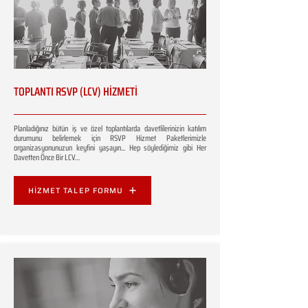
TOPLANTI RSVP (LCV) HİZMETİ
Planladığınız bütün iş ve özel toplantılarda davetlilerinizin katılım
durumunu belirlemek için RSVP Hizmet Paketlerimizle
organizasyonunuzun keyfini yaşayın... Hep söylediğimiz gibi Her
Davetten Önce Bir LCV…
HİZMET TALEP FORMU