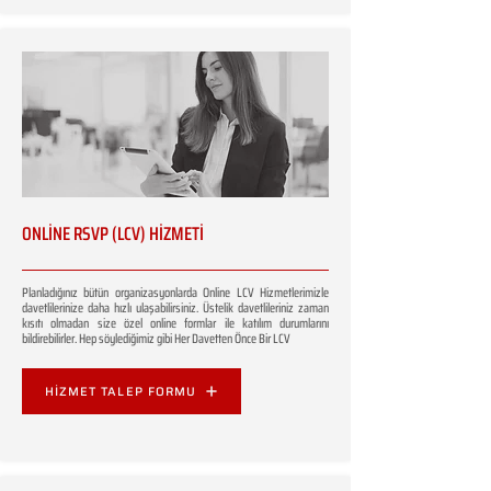
ONLİNE RSVP (LCV) HİZMETİ
Planladığınız bütün organizasyonlarda Online LCV Hizmetlerimizle
davetlilerinize daha hızlı ulaşabilirsiniz. Üstelik davetlileriniz zaman
kısıtı olmadan size özel online formlar ile katılım durumlarını
bildirebilirler. Hep söylediğimiz gibi Her Davetten Önce Bir LCV
HİZMET TALEP FORMU