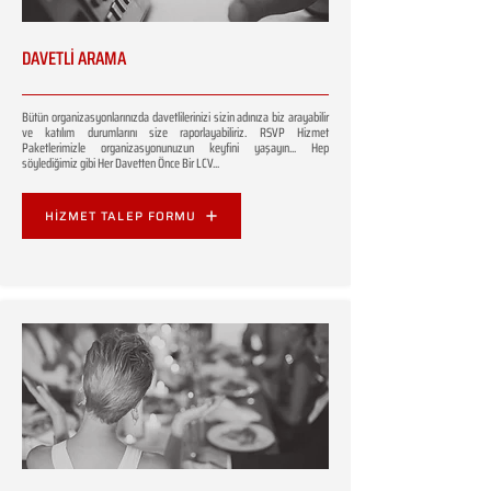
DAVETLİ ARAMA
Bütün organizasyonlarınızda davetlilerinizi sizin adınıza biz arayabilir
ve katılım durumlarını size raporlayabiliriz. RSVP Hizmet
Paketlerimizle organizasyonunuzun keyfini yaşayın... Hep
söylediğimiz gibi Her Davetten Önce Bir LCV...
HİZMET TALEP FORMU