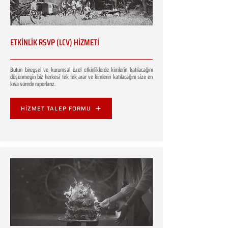
ETKİNLİK RSVP (LCV) HİZMETİ
Bütün bireysel ve kurumsal özel etkinliklerde kimlerin katılacağını
düşünmeyin biz herkesi tek tek arar ve kimlerin katılacağını size en
kısa sürede raporlarız.
HİZMET TALEP FORMU