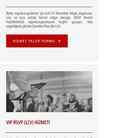
Bütün organizasyonlarınız için acil LCV Hizmetine ihtiyaç duyarsanız
size en kısa sürede hizmet ediyor olacağız. RSVP Hizmet
Paketlerimizle organizasyonunuzun keyfini yaşayın... Hep
söylediğimiz gibi Her Davetten Önce Bir LCV...
HİZMET TALEP FORMU
VIP RSVP (LCV) HİZMETİ