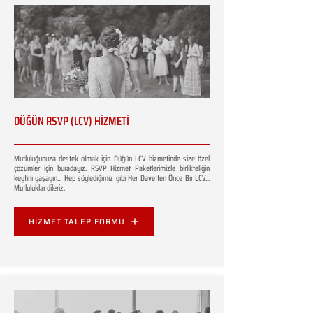
DÜĞÜN RSVP (LCV) HİZMETİ
Mutluluğunuza destek olmak için Düğün LCV hizmetinde size özel
çözümler için buradayız. RSVP Hizmet Paketlerimizle birlikteliğin
keyfini yaşayın... Hep söylediğimiz gibi Her Davetten Önce Bir LCV...
Mutluluklar dileriz.
HİZMET TALEP FORMU