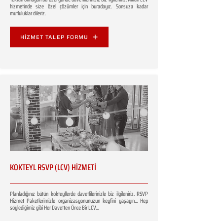
hizmetinde size özel çözümler için buradayız. Sonsuza kadar
mutluluklar dileriz.
HİZMET TALEP FORMU
KOKTEYL RSVP (LCV) HİZMETİ
Planladığınız bütün kokteyllerde davetlilerinizle biz ilgileniriz. RSVP
Hizmet Paketlerimizle organizasyonunuzun keyfini yaşayın... Hep
söylediğimiz gibi Her Davetten Önce Bir LCV...