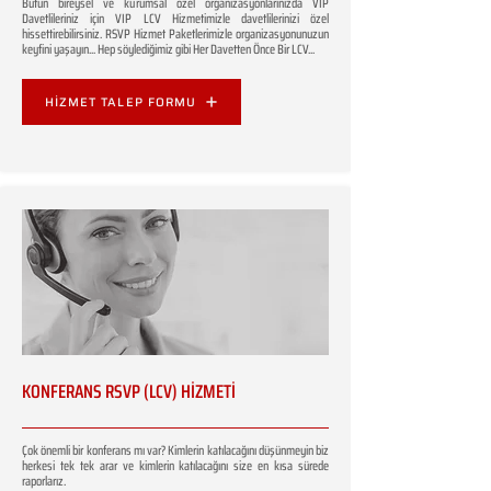
Bütün bireysel ve kurumsal özel organizasyonlarınızda VIP
Davetlileriniz için VIP LCV Hizmetimizle davetlilerinizi özel
hissettirebilirsiniz. RSVP Hizmet Paketlerimizle organizasyonunuzun
keyfini yaşayın... Hep söylediğimiz gibi Her Davetten Önce Bir LCV...
HİZMET TALEP FORMU
KONFERANS RSVP (LCV) HİZMETİ
Çok önemli bir konferans mı var? Kimlerin katılacağını düşünmeyin biz
herkesi tek tek arar ve kimlerin katılacağını size en kısa sürede
raporlarız.