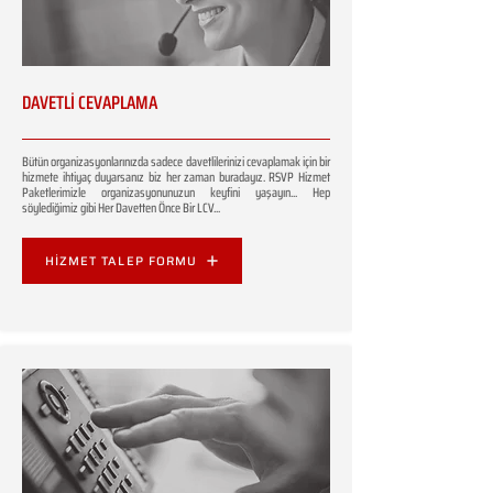
DAVETLİ CEVAPLAMA
Bütün organizasyonlarınızda sadece davetlilerinizi cevaplamak için bir
hizmete ihtiyaç duyarsanız biz her zaman buradayız. RSVP Hizmet
Paketlerimizle organizasyonunuzun keyfini yaşayın... Hep
söylediğimiz gibi Her Davetten Önce Bir LCV...
HİZMET TALEP FORMU