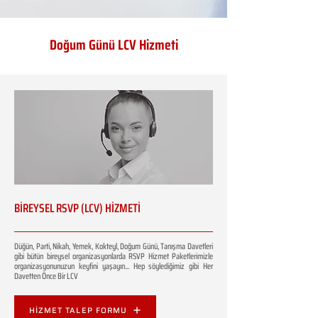
Doğum Günü LCV Hizmeti
BİREYSEL RSVP (LCV) HİZMETİ
Düğün, Parti, Nikah, Yemek, Kokteyl, Doğum Günü, Tanışma Davetleri
gibi bütün bireysel organizasyonlarda RSVP Hizmet Paketlerimizle
organizasyonunuzun keyfini yaşayın... Hep söylediğimiz gibi Her
Davetten Önce Bir LCV
HİZMET TALEP FORMU