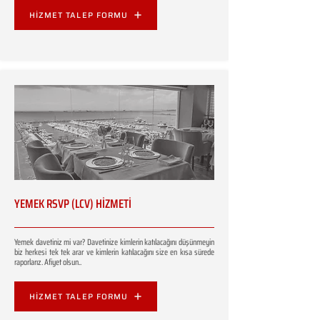
HİZMET TALEP FORMU
YEMEK RSVP (LCV) HİZMETİ
Yemek davetiniz mi var? Davetinize kimlerin katılacağını düşünmeyin
biz herkesi tek tek arar ve kimlerin katılacağını size en kısa sürede
raporlarız. Afiyet olsun..
HİZMET TALEP FORMU