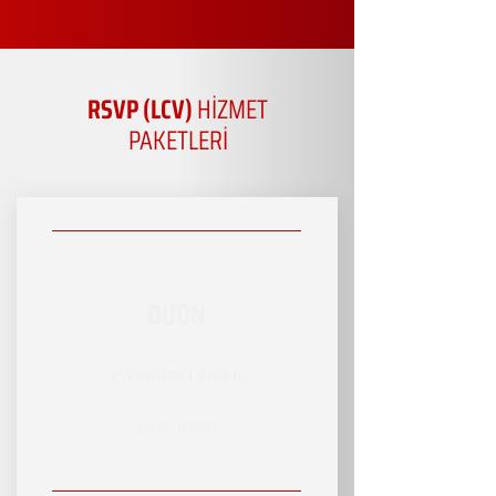
RSVP (LCV)
HİZMET
PAKETLERİ
DUON
RSVP HİZMET PAKETİ
SINIRLI HİZMET