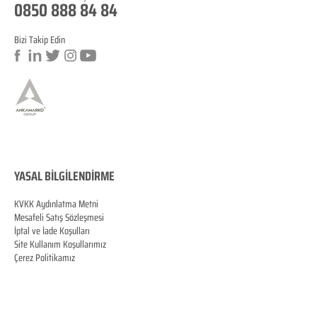
0850 888 84 84
Bizi Takip Edin
a
YASAL BİLGİLENDİRME
KVKK Aydınlatma Metni
Mesafeli Satış Sözleşmesi
İptal ve İade Koşulları
Site Kullanım Koşullarımız
Çerez Politikamız
KVKK Veri Sahibi Başvuru Formu
MERSİS
0070060287100001
© Copyright