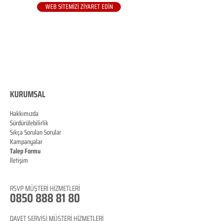
WEB SİTEMİZİ ZİYARET EDİN
KURUMSAL
Hakkımızda
Sürdürülebilirlik
Sıkça Sorulan Sorular
Kampanyalar
Talep Formu
İletişim
Blog
RSVP
MÜŞTERİ HİZMETLERİ
0850 888 81 8
0
DAVET SERVİSİ MÜŞTERİ HİZMETLERİ