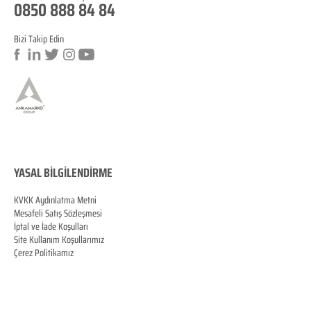
0850 888 84 84
Bizi Takip Edin
a
YASAL BİLGİLENDİRME
KVKK Aydınlatma Metni
Mesafeli Satış Sözleşmesi
İptal ve İade Koşulları
Site Kullanım Koşullarımız
Çerez Politikamız
KVKK Veri Sahibi Başvuru Formu
MERSİS
0070060287100001
© Copyright