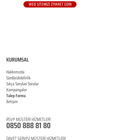
WEB SİTEMİZİ ZİYARET EDİN
KURUMSAL
Hakkımızda
Sürdürülebilirlik
Sıkça Sorulan Sorular
Kampanyalar
Talep Formu
İletişim
Blog
RSVP
MÜŞTERİ HİZMETLERİ
0850 888 81 8
0
DAVET SERVİSİ MÜŞTERİ HİZMETLERİ