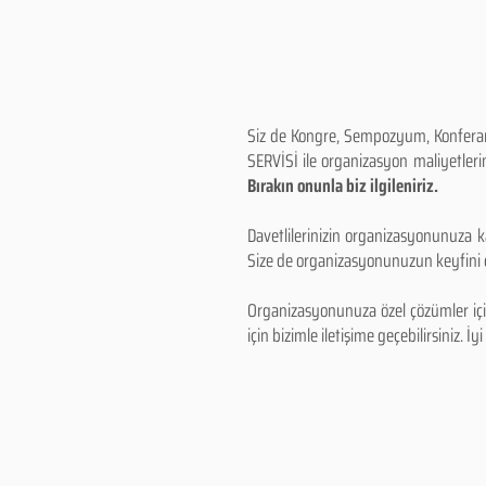
Siz de Kongre, Sempozyum, Konferans,
SERVİSİ ile organizasyon maliyetlerin
Bırakın onunla biz ilgileniriz.
Davetlilerinizin organizasyonunuza ka
Size de organizasyonunuzun keyfini çı
Organizasyonunuza özel çözümler için
için bizimle iletişime geçebilirsiniz. İyi