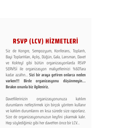
RSVP (LCV) HİZMETLERİ
Siz de Kongre, Sempozyum, Konferans, Toplantı,
Bayi Toplantıları, Açılış, Düğün, Gala, Lansman, Davet
ve Kokteyl gibi bütün organizasyonlarda RSVP
SERVİSİ ile organizasyon maliyetlerinizi %60'lara
kadar azaltın...
Sizi bir araya getiren onlarca neden
varken!!! Birde organizasyonu düşünmeyin...
Bırakın onunla biz ilgileniriz.
Davetlilerinizin organizasyonunuza katılım
durumlarını netleştirmek için birçok yöntem kullanır
ve katılım durumlarını en kısa sürede size raporlarız.
Size de organizasyonunuzun keyfini çıkarmak kalır.
Hep söylediğimiz gibi her davetten önce bir LCV...