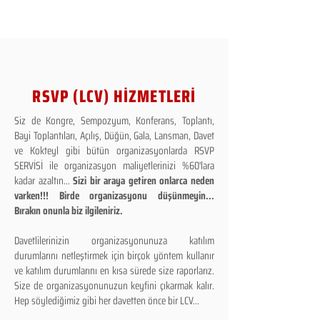
RSVP (LCV) HİZMETLERİ
Siz de Kongre, Sempozyum, Konferans, Toplantı,
Bayi Toplantıları, Açılış, Düğün, Gala, Lansman, Davet
ve Kokteyl gibi bütün organizasyonlarda RSVP
SERVİSİ ile organizasyon maliyetlerinizi %60'lara
kadar azaltın...
Sizi bir araya getiren onlarca neden
varken!!! Birde organizasyonu düşünmeyin...
Bırakın onunla biz ilgileniriz.
Davetlilerinizin organizasyonunuza katılım
durumlarını netleştirmek için birçok yöntem kullanır
ve katılım durumlarını en kısa sürede size raporlarız.
Size de organizasyonunuzun keyfini çıkarmak kalır.
Hep söylediğimiz gibi her davetten önce bir LCV...