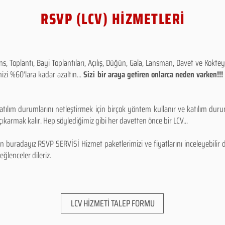
RSVP (LCV) HİZMETLERİ
 Toplantı, Bayi Toplantıları, Açılış, Düğün, Gala, Lansman, Davet ve Kokt
izi %60'lara kadar azaltın...
Sizi bir araya getiren onlarca neden varken!
tılım durumlarını netleştirmek için birçok yöntem kullanır ve katılım durum
karmak kalır. Hep söylediğimiz gibi her davetten önce bir LCV...
 buradayız RSVP SERVİSİ Hizmet paketlerimizi ve fiyatlarını inceleyebilir d
 eğlenceler dileriz.
LCV HİZMETİ TALEP FORMU