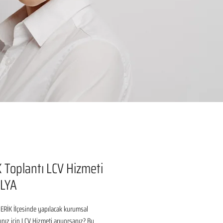
 Toplantı LCV Hizmeti
LYA
RİK İlçesinde yapılacak kurumsal 
rınız için LCV Hizmeti arıyorsanız? Bu 