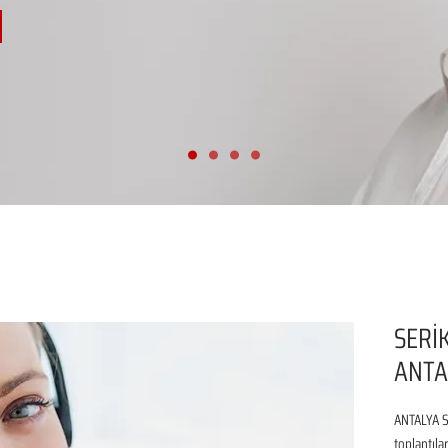
SERİK
ANTA
ANTALYA SE
toplantıla