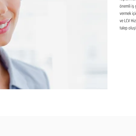
önemli iş
vermek içi
ve LCV Hiz
talep oluşt