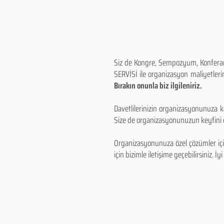
Siz de Kongre, Sempozyum, Konferans,
SERVİSİ ile organizasyon maliyetlerin
Bırakın onunla biz ilgileniriz.
Davetlilerinizin organizasyonunuza ka
Size de organizasyonunuzun keyfini çı
Organizasyonunuza özel çözümler için
için bizimle iletişime geçebilirsiniz. İyi