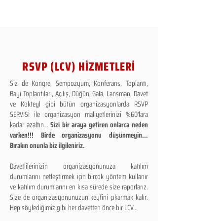
RSVP (LCV) HİZMETLERİ
Siz de Kongre, Sempozyum, Konferans, Toplantı,
Bayi Toplantıları, Açılış, Düğün, Gala, Lansman, Davet
ve Kokteyl gibi bütün organizasyonlarda RSVP
SERVİSİ ile organizasyon maliyetlerinizi %60'lara
kadar azaltın...
Sizi bir araya getiren onlarca neden
varken!!! Birde organizasyonu düşünmeyin...
Bırakın onunla biz ilgileniriz.
Davetlilerinizin organizasyonunuza katılım
durumlarını netleştirmek için birçok yöntem kullanır
ve katılım durumlarını en kısa sürede size raporlarız.
Size de organizasyonunuzun keyfini çıkarmak kalır.
Hep söylediğimiz gibi her davetten önce bir LCV...