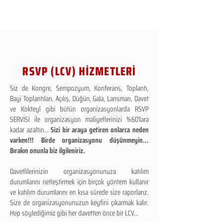
RSVP (LCV) HİZMETLERİ
Siz de Kongre, Sempozyum, Konferans, Toplantı,
Bayi Toplantıları, Açılış, Düğün, Gala, Lansman, Davet
ve Kokteyl gibi bütün organizasyonlarda RSVP
SERVİSİ ile organizasyon maliyetlerinizi %60'lara
kadar azaltın...
Sizi bir araya getiren onlarca neden
varken!!! Birde organizasyonu düşünmeyin...
Bırakın onunla biz ilgileniriz.
Davetlilerinizin organizasyonunuza katılım
durumlarını netleştirmek için birçok yöntem kullanır
ve katılım durumlarını en kısa sürede size raporlarız.
Size de organizasyonunuzun keyfini çıkarmak kalır.
Hep söylediğimiz gibi her davetten önce bir LCV...