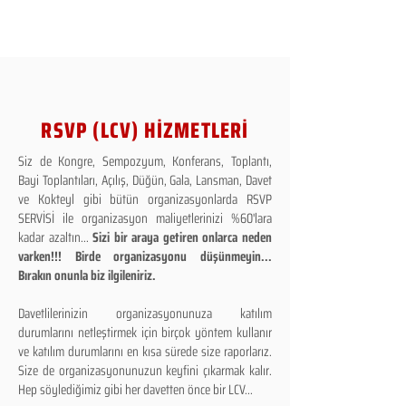
RSVP (LCV) HİZMETLERİ
Siz de Kongre, Sempozyum, Konferans, Toplantı,
Bayi Toplantıları, Açılış, Düğün, Gala, Lansman, Davet
ve Kokteyl gibi bütün organizasyonlarda RSVP
SERVİSİ ile organizasyon maliyetlerinizi %60'lara
kadar azaltın...
Sizi bir araya getiren onlarca neden
varken!!! Birde organizasyonu düşünmeyin...
Bırakın onunla biz ilgileniriz.
Davetlilerinizin organizasyonunuza katılım
durumlarını netleştirmek için birçok yöntem kullanır
ve katılım durumlarını en kısa sürede size raporlarız.
Size de organizasyonunuzun keyfini çıkarmak kalır.
Hep söylediğimiz gibi her davetten önce bir LCV...