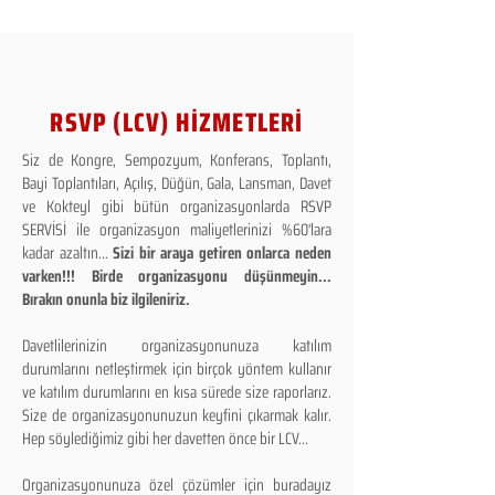
RSVP (LCV) HİZMETLERİ
Siz de Kongre, Sempozyum, Konferans, Toplantı,
Bayi Toplantıları, Açılış, Düğün, Gala, Lansman, Davet
ve Kokteyl gibi bütün organizasyonlarda RSVP
SERVİSİ ile organizasyon maliyetlerinizi %60'lara
kadar azaltın...
Sizi bir araya getiren onlarca neden
varken!!! Birde organizasyonu düşünmeyin...
Bırakın onunla biz ilgileniriz.
Davetlilerinizin organizasyonunuza katılım
durumlarını netleştirmek için birçok yöntem kullanır
ve katılım durumlarını en kısa sürede size raporlarız.
Size de organizasyonunuzun keyfini çıkarmak kalır.
Hep söylediğimiz gibi her davetten önce bir LCV...
Organizasyonunuza özel çözümler için buradayız