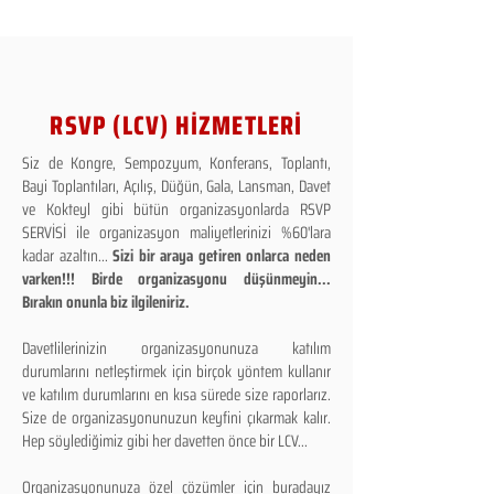
RSVP (LCV) HİZMETLERİ
Siz de Kongre, Sempozyum, Konferans, Toplantı,
Bayi Toplantıları, Açılış, Düğün, Gala, Lansman, Davet
ve Kokteyl gibi bütün organizasyonlarda RSVP
SERVİSİ ile organizasyon maliyetlerinizi %60'lara
kadar azaltın...
Sizi bir araya getiren onlarca neden
varken!!! Birde organizasyonu düşünmeyin...
Bırakın onunla biz ilgileniriz.
Davetlilerinizin organizasyonunuza katılım
durumlarını netleştirmek için birçok yöntem kullanır
ve katılım durumlarını en kısa sürede size raporlarız.
Size de organizasyonunuzun keyfini çıkarmak kalır.
Hep söylediğimiz gibi her davetten önce bir LCV...
Organizasyonunuza özel çözümler için buradayız