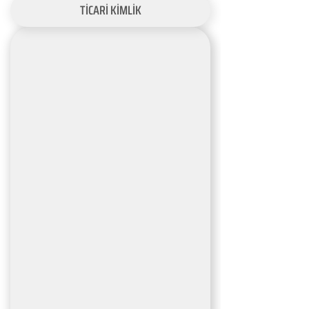
TİCARİ KİMLİK