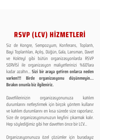
RSVP (LCV) HİZMETLERİ
Siz de Kongre, Sempozyum, Konferans, Toplantı,
Bayi Toplantıları, Açılış, Düğün, Gala, Lansman, Davet
ve Kokteyl gibi bütün organizasyonlarda RSVP
SERVİSİ ile organizasyon maliyetlerinizi %60'lara
kadar azaltın...
Sizi bir araya getiren onlarca neden
varken!!! Birde organizasyonu düşünmeyin...
Bırakın onunla biz ilgileniriz.
Davetlilerinizin organizasyonunuza katılım
durumlarını netleştirmek için birçok yöntem kullanır
ve katılım durumlarını en kısa sürede size raporlarız.
Size de organizasyonunuzun keyfini çıkarmak kalır.
Hep söylediğimiz gibi her davetten önce bir LCV...
Organizasyonunuza özel çözümler için buradayız