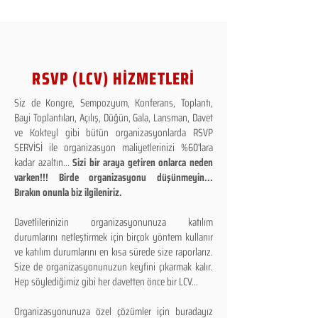
RSVP (LCV) HİZMETLERİ
Siz de Kongre, Sempozyum, Konferans, Toplantı,
Bayi Toplantıları, Açılış, Düğün, Gala, Lansman, Davet
ve Kokteyl gibi bütün organizasyonlarda RSVP
SERVİSİ ile organizasyon maliyetlerinizi %60'lara
kadar azaltın...
Sizi bir araya getiren onlarca neden
varken!!! Birde organizasyonu düşünmeyin...
Bırakın onunla biz ilgileniriz.
Davetlilerinizin organizasyonunuza katılım
durumlarını netleştirmek için birçok yöntem kullanır
ve katılım durumlarını en kısa sürede size raporlarız.
Size de organizasyonunuzun keyfini çıkarmak kalır.
Hep söylediğimiz gibi her davetten önce bir LCV...
Organizasyonunuza özel çözümler için buradayız