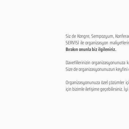
Siz de Kongre, Sempozyum, Konferans,
SERVİSİ ile organizasyon maliyetlerin
Bırakın onunla biz ilgileniriz.
Davetlilerinizin organizasyonunuza ka
Size de organizasyonunuzun keyfini çı
Organizasyonunuza özel çözümler için
için bizimle iletişime geçebilirsiniz. İyi