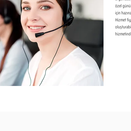
özel günü
için hazır
Hizmet fiya
oluşturabil
hizmetinde