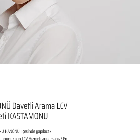
NÜ Davetli Arama LCV
eti KASTAMONU
 HANÖNÜ İlçesinde yapılacak 
onunuz için LCV Hizmeti arıyorsanız? En 