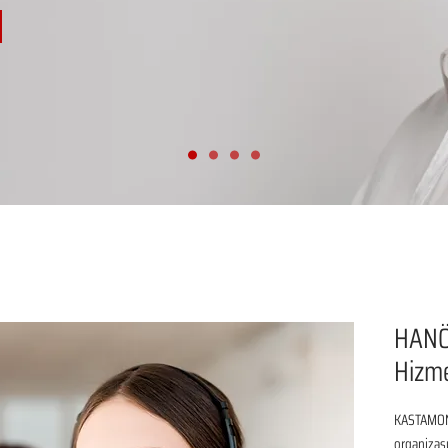
HANÖ
Hizm
KASTAMONU
organizasy