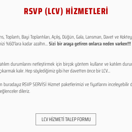
RSVP (LCV) HİZMETLERİ
 Toplantı, Bayi Toplantıları, Açılış, Düğün, Gala, Lansman, Davet ve Kokt
izi %60'lara kadar azaltın...
Sizi bir araya getiren onlarca neden varken!
tılım durumlarını netleştirmek için birçok yöntem kullanır ve katılım durum
karmak kalır. Hep söylediğimiz gibi her davetten önce bir LCV...
 buradayız RSVP SERVİSİ Hizmet paketlerimizi ve fiyatlarını inceleyebilir d
 eğlenceler dileriz.
LCV HİZMETİ TALEP FORMU