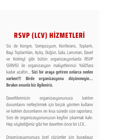
RSVP (LCV) HİZMETLERİ
Siz de Kongre, Sempozyum, Konferans, Toplantı,
Bayi Toplantıları, Açılış, Düğün, Gala, Lansman, Davet
ve Kokteyl gibi bütün organizasyonlarda RSVP
SERVİSİ ile organizasyon maliyetlerinizi %60'lara
kadar azaltın...
Sizi bir araya getiren onlarca neden
varken!!! Birde organizasyonu düşünmeyin...
Bırakın onunla biz ilgileniriz.
Davetlilerinizin organizasyonunuza katılım
durumlarını netleştirmek için birçok yöntem kullanır
ve katılım durumlarını en kısa sürede size raporlarız.
Size de organizasyonunuzun keyfini çıkarmak kalır.
Hep söylediğimiz gibi her davetten önce bir LCV...
Organizasyonunuza özel çözümler için buradayız