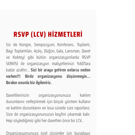
RSVP (LCV) HİZMETLERİ
Siz de Kongre, Sempozyum, Konferans, Toplantı,
Bayi Toplantıları, Açılış, Düğün, Gala, Lansman, Davet
ve Kokteyl gibi bütün organizasyonlarda RSVP
SERVİSİ ile organizasyon maliyetlerinizi %60'lara
kadar azaltın...
Sizi bir araya getiren onlarca neden
varken!!! Birde organizasyonu düşünmeyin...
Bırakın onunla biz ilgileniriz.
Davetlilerinizin organizasyonunuza katılım
durumlarını netleştirmek için birçok yöntem kullanır
ve katılım durumlarını en kısa sürede size raporlarız.
Size de organizasyonunuzun keyfini çıkarmak kalır.
Hep söylediğimiz gibi her davetten önce bir LCV...
Organizasyonunuza özel çözümler için buradayız