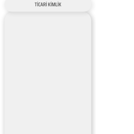
TİCARİ KİMLİK