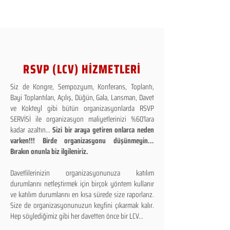
RSVP (LCV) HİZMETLERİ
Siz de Kongre, Sempozyum, Konferans, Toplantı,
Bayi Toplantıları, Açılış, Düğün, Gala, Lansman, Davet
ve Kokteyl gibi bütün organizasyonlarda RSVP
SERVİSİ ile organizasyon maliyetlerinizi %60'lara
kadar azaltın...
Sizi bir araya getiren onlarca neden
varken!!! Birde organizasyonu düşünmeyin...
Bırakın onunla biz ilgileniriz.
Davetlilerinizin organizasyonunuza katılım
durumlarını netleştirmek için birçok yöntem kullanır
ve katılım durumlarını en kısa sürede size raporlarız.
Size de organizasyonunuzun keyfini çıkarmak kalır.
Hep söylediğimiz gibi her davetten önce bir LCV...