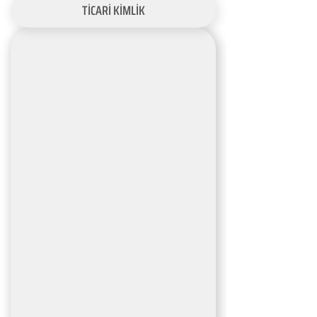
TİCARİ KİMLİK