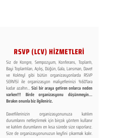
RSVP (LCV) HİZMETLERİ
Siz de Kongre, Sempozyum, Konferans, Toplantı,
Bayi Toplantıları, Açılış, Düğün, Gala, Lansman, Davet
ve Kokteyl gibi bütün organizasyonlarda RSVP
SERVİSİ ile organizasyon maliyetlerinizi %60'lara
kadar azaltın...
Sizi bir araya getiren onlarca neden
varken!!! Birde organizasyonu düşünmeyin...
Bırakın onunla biz ilgileniriz.
Davetlilerinizin organizasyonunuza katılım
durumlarını netleştirmek için birçok yöntem kullanır
ve katılım durumlarını en kısa sürede size raporlarız.
Size de organizasyonunuzun keyfini çıkarmak kalır.