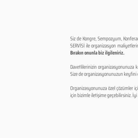
Siz de Kongre, Sempozyum, Konferans,
SERVİSİ ile organizasyon maliyetlerin
Bırakın onunla biz ilgileniriz.
Davetlilerinizin organizasyonunuza ka
Size de organizasyonunuzun keyfini çı
Organizasyonunuza özel çözümler için
için bizimle iletişime geçebilirsiniz. İyi