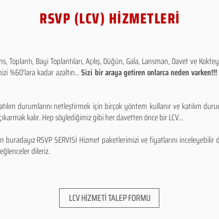
RSVP (LCV) HİZMETLERİ
 Toplantı, Bayi Toplantıları, Açılış, Düğün, Gala, Lansman, Davet ve Kokt
izi %60'lara kadar azaltın...
Sizi bir araya getiren onlarca neden varken!
tılım durumlarını netleştirmek için birçok yöntem kullanır ve katılım durum
karmak kalır. Hep söylediğimiz gibi her davetten önce bir LCV...
 buradayız RSVP SERVİSİ Hizmet paketlerimizi ve fiyatlarını inceleyebilir d
 eğlenceler dileriz.
LCV HİZMETİ TALEP FORMU