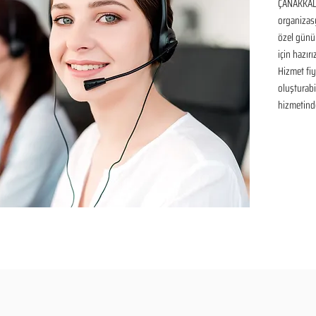
ÇANAKKALE 
organizasy
özel günü
için hazır
Hizmet fiya
oluşturabil
hizmetinde