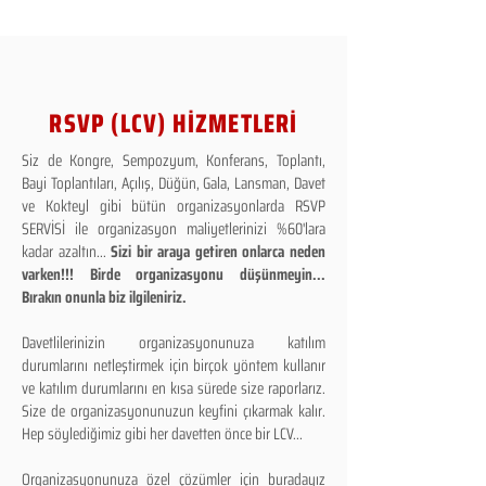
RSVP (LCV) HİZMETLERİ
Siz de Kongre, Sempozyum, Konferans, Toplantı,
Bayi Toplantıları, Açılış, Düğün, Gala, Lansman, Davet
ve Kokteyl gibi bütün organizasyonlarda RSVP
SERVİSİ ile organizasyon maliyetlerinizi %60'lara
kadar azaltın...
Sizi bir araya getiren onlarca neden
varken!!! Birde organizasyonu düşünmeyin...
Bırakın onunla biz ilgileniriz.
Davetlilerinizin organizasyonunuza katılım
durumlarını netleştirmek için birçok yöntem kullanır
ve katılım durumlarını en kısa sürede size raporlarız.
Size de organizasyonunuzun keyfini çıkarmak kalır.
Hep söylediğimiz gibi her davetten önce bir LCV...
Organizasyonunuza özel çözümler için buradayız