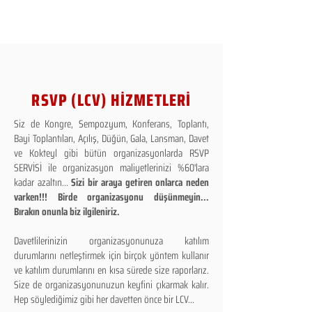
RSVP (LCV) HİZMETLERİ
Siz de Kongre, Sempozyum, Konferans, Toplantı,
Bayi Toplantıları, Açılış, Düğün, Gala, Lansman, Davet
ve Kokteyl gibi bütün organizasyonlarda RSVP
SERVİSİ ile organizasyon maliyetlerinizi %60'lara
kadar azaltın...
Sizi bir araya getiren onlarca neden
varken!!! Birde organizasyonu düşünmeyin...
Bırakın onunla biz ilgileniriz.
Davetlilerinizin organizasyonunuza katılım
durumlarını netleştirmek için birçok yöntem kullanır
ve katılım durumlarını en kısa sürede size raporlarız.
Size de organizasyonunuzun keyfini çıkarmak kalır.
Hep söylediğimiz gibi her davetten önce bir LCV...