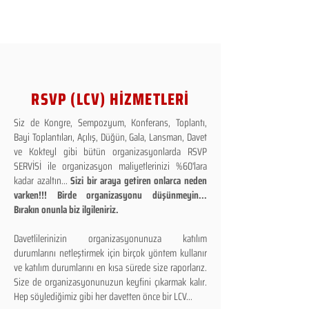
RSVP (LCV) HİZMETLERİ
Siz de Kongre, Sempozyum, Konferans, Toplantı,
Bayi Toplantıları, Açılış, Düğün, Gala, Lansman, Davet
ve Kokteyl gibi bütün organizasyonlarda RSVP
SERVİSİ ile organizasyon maliyetlerinizi %60'lara
kadar azaltın...
Sizi bir araya getiren onlarca neden
varken!!! Birde organizasyonu düşünmeyin...
Bırakın onunla biz ilgileniriz.
Davetlilerinizin organizasyonunuza katılım
durumlarını netleştirmek için birçok yöntem kullanır
ve katılım durumlarını en kısa sürede size raporlarız.
Size de organizasyonunuzun keyfini çıkarmak kalır.
Hep söylediğimiz gibi her davetten önce bir LCV...