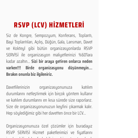
RSVP (LCV) HİZMETLERİ
Siz de Kongre, Sempozyum, Konferans, Toplantı,
Bayi Toplantıları, Açılış, Düğün, Gala, Lansman, Davet
ve Kokteyl gibi bütün organizasyonlarda RSVP
SERVİSİ ile organizasyon maliyetlerinizi %60'lara
kadar azaltın...
Sizi bir araya getiren onlarca neden
varken!!! Birde organizasyonu düşünmeyin...
Bırakın onunla biz ilgileniriz.
Davetlilerinizin organizasyonunuza katılım
durumlarını netleştirmek için birçok yöntem kullanır
ve katılım durumlarını en kısa sürede size raporlarız.
Size de organizasyonunuzun keyfini çıkarmak kalır.
Hep söylediğimiz gibi her davetten önce bir LCV...
Organizasyonunuza özel çözümler için buradayız
RSVP SERVİSİ Hizmet paketlerimizi ve fiyatlarını