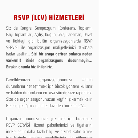
RSVP (LCV) HİZMETLERİ
Siz de Kongre, Sempozyum, Konferans, Toplantı,
Bayi Toplantıları, Açılış, Düğün, Gala, Lansman, Davet
ve Kokteyl gibi bütün organizasyonlarda RSVP
SERVİSİ ile organizasyon maliyetlerinizi %60'lara
kadar azaltın...
Sizi bir araya getiren onlarca neden
varken!!! Birde organizasyonu düşünmeyin...
Bırakın onunla biz ilgileniriz.
Davetlilerinizin organizasyonunuza katılım
durumlarını netleştirmek için birçok yöntem kullanır
ve katılım durumlarını en kısa sürede size raporlarız.
Size de organizasyonunuzun keyfini çıkarmak kalır.
Hep söylediğimiz gibi her davetten önce bir LCV...
Organizasyonunuza özel çözümler için buradayız
RSVP SERVİSİ Hizmet paketlerimizi ve fiyatlarını
inceleyebilir daha fazla bilgi ve hizmet satın almak