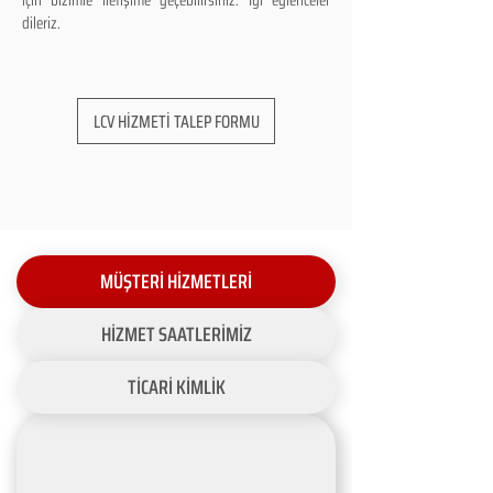
için bizimle iletişime geçebilirsiniz. İyi eğlenceler
dileriz.
LCV HİZMETİ TALEP FORMU
MÜŞTERİ HİZMETLERİ
HİZMET SAATLERİMİZ
TİCARİ KİMLİK