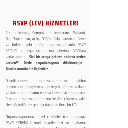
RSVP (LCV) HİZMETLERİ
Siz de Kongre, Sempozyum, Konferans, Toplantı,
Bayi Toplantıları, Açılış, Düğün, Gala, Lansman, Davet
ve Kokteyl gibi bütün organizasyonlarda RSVP
SERVİSİ ile organizasyon maliyetlerinizi %60'lara
kadar azaltın...
Sizi bir araya getiren onlarca neden
varken!!! Birde organizasyonu düşünmeyin...
Bırakın onunla biz ilgileniriz.
Davetlilerinizin organizasyonunuza katılım
durumlarını netleştirmek için birçok yöntem kullanır
ve katılım durumlarını en kısa sürede size raporlarız.
Size de organizasyonunuzun keyfini çıkarmak kalır.
Hep söylediğimiz gibi her davetten önce bir LCV...
Organizasyonunuza özel çözümler için buradayız
RSVP SERVİSİ Hizmet paketlerimizi ve fiyatlarını