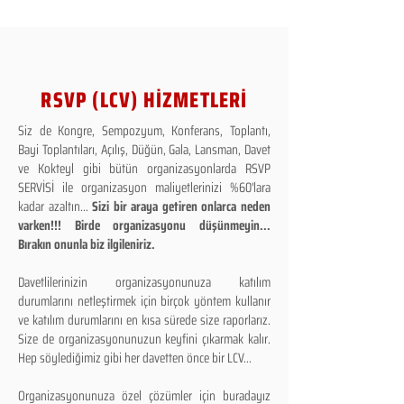
RSVP (LCV) HİZMETLERİ
Siz de Kongre, Sempozyum, Konferans, Toplantı,
Bayi Toplantıları, Açılış, Düğün, Gala, Lansman, Davet
ve Kokteyl gibi bütün organizasyonlarda RSVP
SERVİSİ ile organizasyon maliyetlerinizi %60'lara
kadar azaltın...
Sizi bir araya getiren onlarca neden
varken!!! Birde organizasyonu düşünmeyin...
Bırakın onunla biz ilgileniriz.
Davetlilerinizin organizasyonunuza katılım
durumlarını netleştirmek için birçok yöntem kullanır
ve katılım durumlarını en kısa sürede size raporlarız.
Size de organizasyonunuzun keyfini çıkarmak kalır.
Hep söylediğimiz gibi her davetten önce bir LCV...
Organizasyonunuza özel çözümler için buradayız