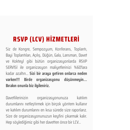
RSVP (LCV) HİZMETLERİ
Siz de Kongre, Sempozyum, Konferans, Toplantı,
Bayi Toplantıları, Açılış, Düğün, Gala, Lansman, Davet
ve Kokteyl gibi bütün organizasyonlarda RSVP
SERVİSİ ile organizasyon maliyetlerinizi %60'lara
kadar azaltın...
Sizi bir araya getiren onlarca neden
varken!!! Birde organizasyonu düşünmeyin...
Bırakın onunla biz ilgileniriz.
Davetlilerinizin organizasyonunuza katılım
durumlarını netleştirmek için birçok yöntem kullanır
ve katılım durumlarını en kısa sürede size raporlarız.
Size de organizasyonunuzun keyfini çıkarmak kalır.
Hep söylediğimiz gibi her davetten önce bir LCV...