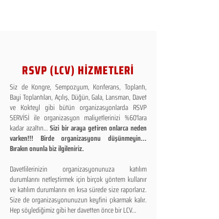
RSVP (LCV) HİZMETLERİ
Siz de Kongre, Sempozyum, Konferans, Toplantı,
Bayi Toplantıları, Açılış, Düğün, Gala, Lansman, Davet
ve Kokteyl gibi bütün organizasyonlarda RSVP
SERVİSİ ile organizasyon maliyetlerinizi %60'lara
kadar azaltın...
Sizi bir araya getiren onlarca neden
varken!!! Birde organizasyonu düşünmeyin...
Bırakın onunla biz ilgileniriz.
Davetlilerinizin organizasyonunuza katılım
durumlarını netleştirmek için birçok yöntem kullanır
ve katılım durumlarını en kısa sürede size raporlarız.
Size de organizasyonunuzun keyfini çıkarmak kalır.
Hep söylediğimiz gibi her davetten önce bir LCV...