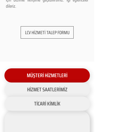
için bizimle iletişime geçebilirsiniz. İyi eğlenceler
dileriz.
LCV HİZMETİ TALEP FORMU
MÜŞTERİ HİZMETLERİ
HİZMET SAATLERİMİZ
TİCARİ KİMLİK