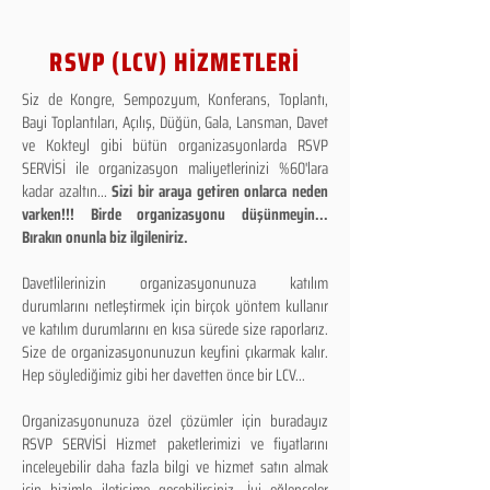
RSVP (LCV) HİZMETLERİ
Siz de Kongre, Sempozyum, Konferans, Toplantı,
Bayi Toplantıları, Açılış, Düğün, Gala, Lansman, Davet
ve Kokteyl gibi bütün organizasyonlarda RSVP
SERVİSİ ile organizasyon maliyetlerinizi %60'lara
kadar azaltın...
Sizi bir araya getiren onlarca neden
varken!!! Birde organizasyonu düşünmeyin...
Bırakın onunla biz ilgileniriz.
Davetlilerinizin organizasyonunuza katılım
durumlarını netleştirmek için birçok yöntem kullanır
ve katılım durumlarını en kısa sürede size raporlarız.
Size de organizasyonunuzun keyfini çıkarmak kalır.
Hep söylediğimiz gibi her davetten önce bir LCV...
Organizasyonunuza özel çözümler için buradayız
RSVP SERVİSİ Hizmet paketlerimizi ve fiyatlarını
inceleyebilir daha fazla bilgi ve hizmet satın almak