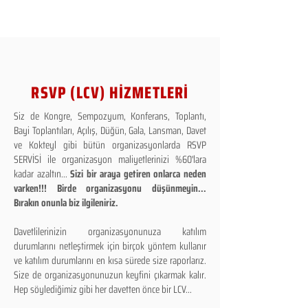
RSVP (LCV) HİZMETLERİ
Siz de Kongre, Sempozyum, Konferans, Toplantı,
Bayi Toplantıları, Açılış, Düğün, Gala, Lansman, Davet
ve Kokteyl gibi bütün organizasyonlarda RSVP
SERVİSİ ile organizasyon maliyetlerinizi %60'lara
kadar azaltın...
Sizi bir araya getiren onlarca neden
varken!!! Birde organizasyonu düşünmeyin...
Bırakın onunla biz ilgileniriz.
Davetlilerinizin organizasyonunuza katılım
durumlarını netleştirmek için birçok yöntem kullanır
ve katılım durumlarını en kısa sürede size raporlarız.
Size de organizasyonunuzun keyfini çıkarmak kalır.
Hep söylediğimiz gibi her davetten önce bir LCV...