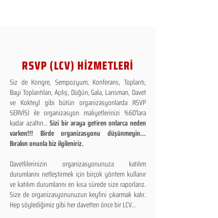
RSVP (LCV) HİZMETLERİ
Siz de Kongre, Sempozyum, Konferans, Toplantı,
Bayi Toplantıları, Açılış, Düğün, Gala, Lansman, Davet
ve Kokteyl gibi bütün organizasyonlarda RSVP
SERVİSİ ile organizasyon maliyetlerinizi %60'lara
kadar azaltın...
Sizi bir araya getiren onlarca neden
varken!!! Birde organizasyonu düşünmeyin...
Bırakın onunla biz ilgileniriz.
Davetlilerinizin organizasyonunuza katılım
durumlarını netleştirmek için birçok yöntem kullanır
ve katılım durumlarını en kısa sürede size raporlarız.
Size de organizasyonunuzun keyfini çıkarmak kalır.
Hep söylediğimiz gibi her davetten önce bir LCV...