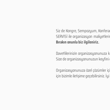
Siz de Kongre, Sempozyum, Konferans,
SERVİSİ ile organizasyon maliyetlerin
Bırakın onunla biz ilgileniriz.
Davetlilerinizin organizasyonunuza ka
Size de organizasyonunuzun keyfini çı
Organizasyonunuza özel çözümler için
için bizimle iletişime geçebilirsiniz. İyi