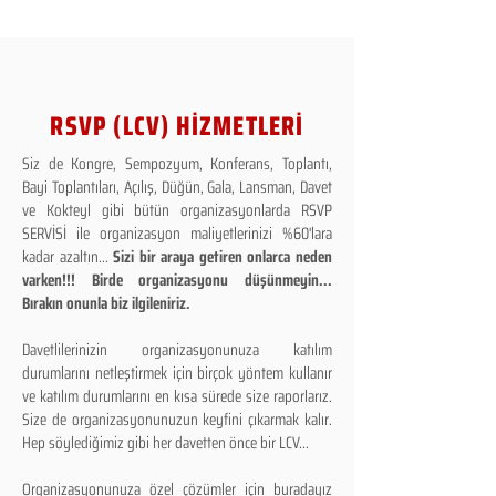
RSVP (LCV) HİZMETLERİ
Siz de Kongre, Sempozyum, Konferans, Toplantı,
Bayi Toplantıları, Açılış, Düğün, Gala, Lansman, Davet
ve Kokteyl gibi bütün organizasyonlarda RSVP
SERVİSİ ile organizasyon maliyetlerinizi %60'lara
kadar azaltın...
Sizi bir araya getiren onlarca neden
varken!!! Birde organizasyonu düşünmeyin...
Bırakın onunla biz ilgileniriz.
Davetlilerinizin organizasyonunuza katılım
durumlarını netleştirmek için birçok yöntem kullanır
ve katılım durumlarını en kısa sürede size raporlarız.
Size de organizasyonunuzun keyfini çıkarmak kalır.
Hep söylediğimiz gibi her davetten önce bir LCV...
Organizasyonunuza özel çözümler için buradayız