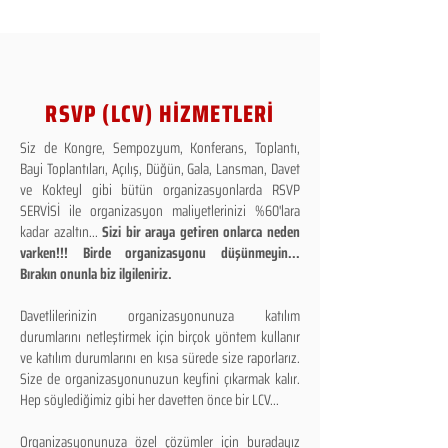
RSVP (LCV) HİZMETLERİ
Siz de Kongre, Sempozyum, Konferans, Toplantı,
Bayi Toplantıları, Açılış, Düğün, Gala, Lansman, Davet
ve Kokteyl gibi bütün organizasyonlarda RSVP
SERVİSİ ile organizasyon maliyetlerinizi %60'lara
kadar azaltın...
Sizi bir araya getiren onlarca neden
varken!!! Birde organizasyonu düşünmeyin...
Bırakın onunla biz ilgileniriz.
Davetlilerinizin organizasyonunuza katılım
durumlarını netleştirmek için birçok yöntem kullanır
ve katılım durumlarını en kısa sürede size raporlarız.
Size de organizasyonunuzun keyfini çıkarmak kalır.
Hep söylediğimiz gibi her davetten önce bir LCV...
Organizasyonunuza özel çözümler için buradayız