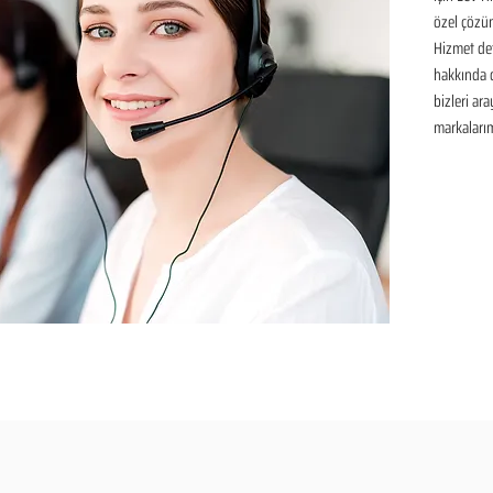
özel çözüm
Hizmet det
hakkında de
bizleri ar
markalarım