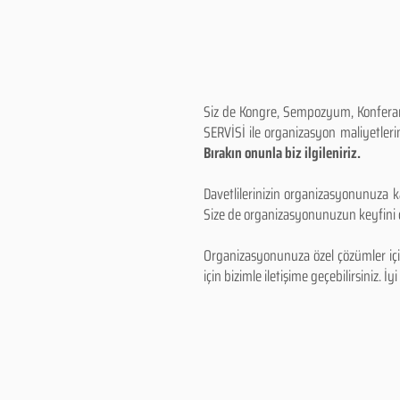
Siz de Kongre, Sempozyum, Konferans,
SERVİSİ ile organizasyon maliyetlerin
Bırakın onunla biz ilgileniriz.
Davetlilerinizin organizasyonunuza ka
Size de organizasyonunuzun keyfini çı
Organizasyonunuza özel çözümler için
için bizimle iletişime geçebilirsiniz. İyi