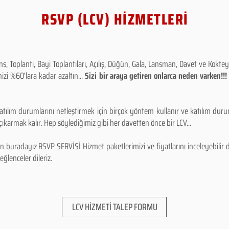
RSVP (LCV) HİZMETLERİ
 Toplantı, Bayi Toplantıları, Açılış, Düğün, Gala, Lansman, Davet ve Kokt
izi %60'lara kadar azaltın...
Sizi bir araya getiren onlarca neden varken!
tılım durumlarını netleştirmek için birçok yöntem kullanır ve katılım durum
karmak kalır. Hep söylediğimiz gibi her davetten önce bir LCV...
 buradayız RSVP SERVİSİ Hizmet paketlerimizi ve fiyatlarını inceleyebilir d
 eğlenceler dileriz.
LCV HİZMETİ TALEP FORMU