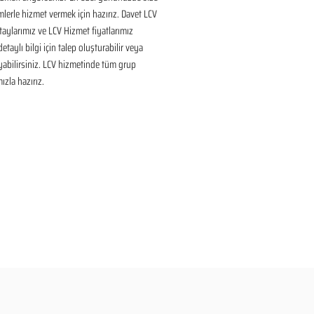
lerle hizmet vermek için hazırız. Davet LCV 
aylarımız ve LCV Hizmet fiyatlarımız 
taylı bilgi için talep oluşturabilir veya 
ayabilirsiniz. LCV hizmetinde tüm grup 
ızla hazırız.