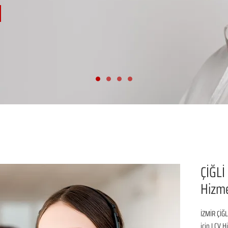
ÇİĞLİ
Hizme
İZMİR ÇİĞL
için LCV H