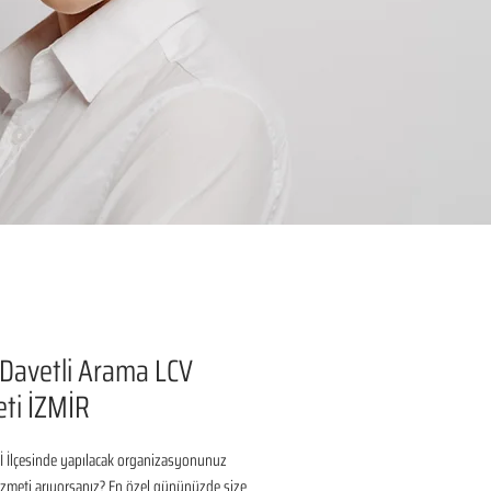
 Davetli Arama LCV
ti İZMİR
İ İlçesinde yapılacak organizasyonunuz 
izmeti arıyorsanız? En özel gününüzde size 