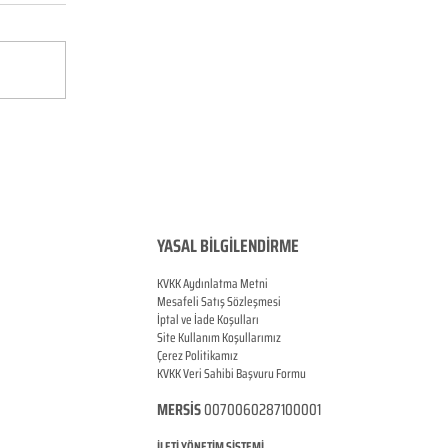
YASAL BİLGİLENDİRME
KVKK Aydınlatma Metni
Mesafeli Satış Sözleşmesi
İptal ve İade Koşulları
Site Kullanım Koşullarımız
Çerez Politikamız
KVKK Veri Sahibi Başvuru Formu
MERSİS
0070060287100001
İLETİ YÖNETİM SİSTEMİ