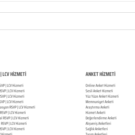
| LCV HİZMETİ
ANKET HİZMETİ
SVP | LCV Hizmeti
Online Anket Hizmeti
RSVP |
LCV Hizmeti
Sesli Anket Hizmeti
RSVP |
LCV Hizmeti
Yüz Yüze Anket Hizmeti
SVP |
LCV Hizmeti
Memnuniyet Anketi
zasyon
RSVP |
LCV Hizmeti
Araştırma Anketi
RSVP |
LCV Hizmeti
Hizmet Anketi
al
RSVP |
LCV Hizmeti
Değerlendirme Anketi
ı
RSVP |
LCV Hizmeti
Alışveriş Anketleri
RSVP |
LCV Hizmeti
Sağlık Anketleri
V Hizmeti
Tarım Anketleri