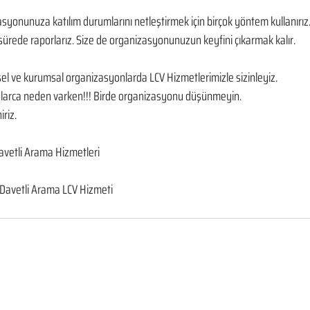
asyonunuza katılım durumlarını netleştirmek için birçok yöntem kullanırız. D
ürede raporlarız. Size de organizasyonunuzun keyfini çıkarmak kalır. 
sel ve kurumsal organizasyonlarda LCV Hizmetlerimizle sizinleyiz. 
onlarca neden varken!!! Birde organizasyonu düşünmeyin. 
iriz.
vetli Arama Hizmetleri
 Davetli Arama LCV Hizmeti