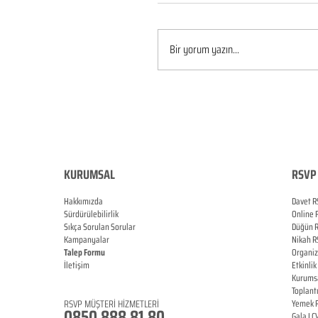
Bir yorum yazın...
KURUMSAL
RSVP 
Hakkımızda
Davet R
Sürdürülebilirlik
Online
Sıkça Sorulan Sorular
Düğün
Kampanyalar
Nikah
R
Talep Formu
Organi
İletişim
Etkinlik
Blog
Kurums
Toplant
RSVP
MÜŞTERİ HİZMETLERİ
Yemek
0850 888 81 8
0
Gala LC