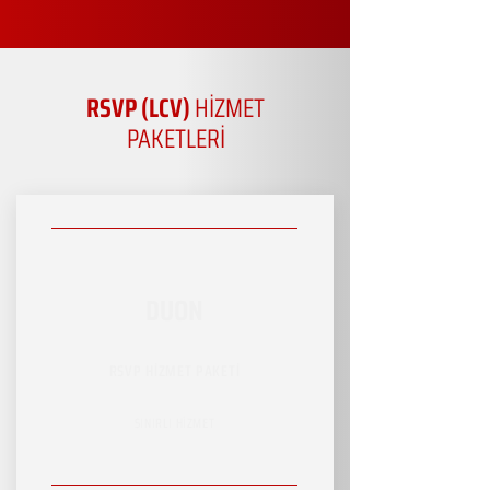
RSVP (LCV)
HİZMET
PAKETLERİ
DUON
RSVP HİZMET PAKETİ
SINIRLI HİZMET