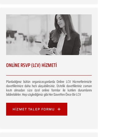
ONLİNE RSVP (LCV) HİZMETİ
Planladığınız bütün organizasyonlarda Online LCV Hizmetlerimizle
davetlilerinize daha hızlı ulaşabilirsiniz. Üstelik davetlileriniz zaman
kısıtı olmadan size özel online formlar ile katılım durumlarını
bildirebilirler. Hep söylediğimiz gibi Her Davetten Önce Bir LCV
HİZMET TALEP FORMU