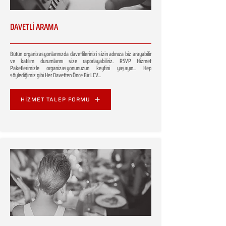
DAVETLİ ARAMA
Bütün organizasyonlarınızda davetlilerinizi sizin adınıza biz arayabilir
ve katılım durumlarını size raporlayabiliriz. RSVP Hizmet
Paketlerimizle organizasyonunuzun keyfini yaşayın... Hep
söylediğimiz gibi Her Davetten Önce Bir LCV...
HİZMET TALEP FORMU