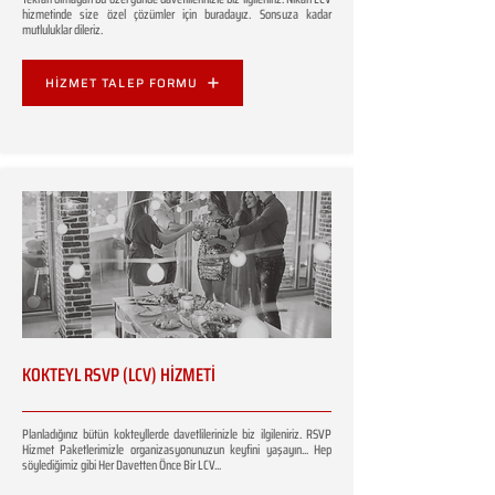
hizmetinde size özel çözümler için buradayız. Sonsuza kadar
mutluluklar dileriz.
HİZMET TALEP FORMU
KOKTEYL RSVP (LCV) HİZMETİ
Planladığınız bütün kokteyllerde davetlilerinizle biz ilgileniriz. RSVP
Hizmet Paketlerimizle organizasyonunuzun keyfini yaşayın... Hep
söylediğimiz gibi Her Davetten Önce Bir LCV...