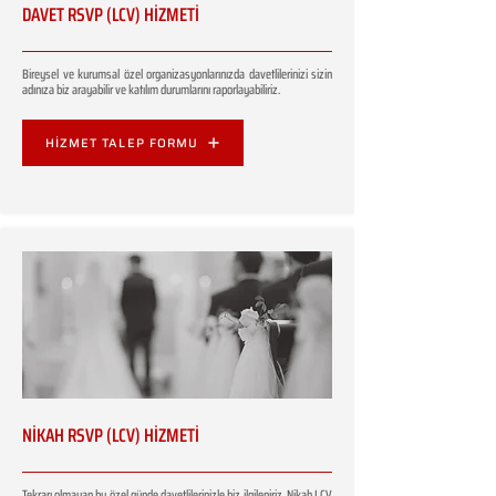
DAVET RSVP (LCV) HİZMETİ
Bireysel ve kurumsal özel organizasyonlarınızda davetlilerinizi sizin
adınıza biz arayabilir ve katılım durumlarını raporlayabiliriz.
HİZMET TALEP FORMU
NİKAH RSVP (LCV) HİZMETİ
Tekrarı olmayan bu özel günde davetlilerinizle biz ilgileniriz. Nikah LCV