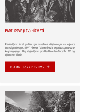
PARTİ RSVP (LCV) HİZMETİ
Planladığınız özel partiler için davetlileri düşünmeyin ve eğlence
öncesi yorulmayın. RSVP Hizmet Paketlerimizle organizasyonunuzun
keyfini yaşayın... Hep söylediğimiz gibi Her Davetten Önce Bir LCV... İyi
eğlenceler dileriz.
HİZMET TALEP FORMU