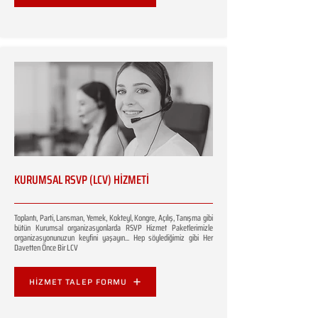
KURUMSAL RSVP (LCV) HİZMETİ
Toplantı, Parti, Lansman, Yemek, Kokteyl, Kongre, Açılış, Tanışma gibi
bütün Kurumsal organizasyonlarda RSVP Hizmet Paketlerimizle
organizasyonunuzun keyfini yaşayın... Hep söylediğimiz gibi Her
Davetten Önce Bir LCV
HİZMET TALEP FORMU