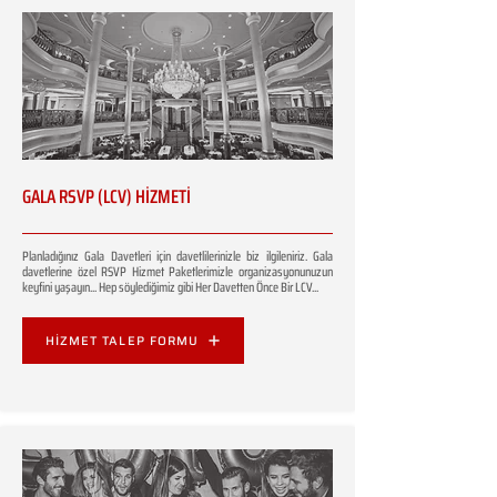
GALA RSVP (LCV) HİZMETİ
Planladığınız Gala Davetleri için davetlilerinizle biz ilgileniriz. Gala
davetlerine özel RSVP Hizmet Paketlerimizle organizasyonunuzun
keyfini yaşayın... Hep söylediğimiz gibi Her Davetten Önce Bir LCV...
HİZMET TALEP FORMU