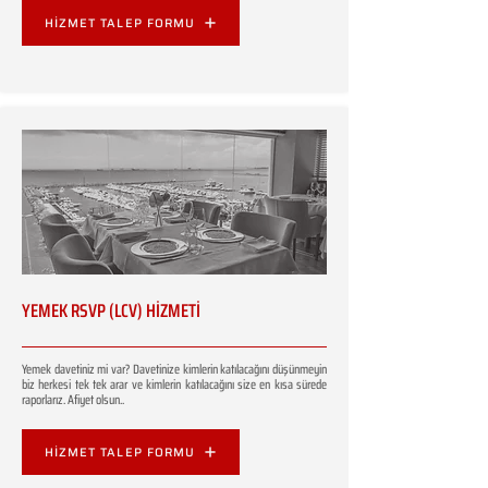
HİZMET TALEP FORMU
YEMEK RSVP (LCV) HİZMETİ
Yemek davetiniz mi var? Davetinize kimlerin katılacağını düşünmeyin
biz herkesi tek tek arar ve kimlerin katılacağını size en kısa sürede
raporlarız. Afiyet olsun..
HİZMET TALEP FORMU