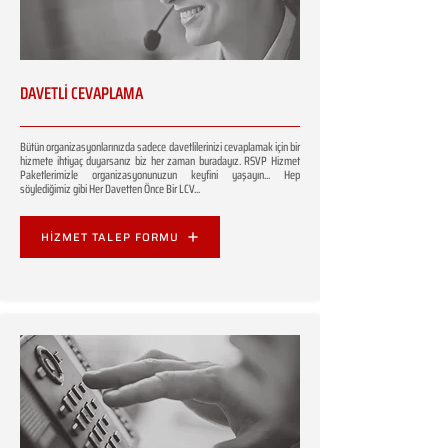
DAVETLİ CEVAPLAMA
Bütün organizasyonlarınızda sadece davetlilerinizi cevaplamak için bir
hizmete ihtiyaç duyarsanız biz her zaman buradayız. RSVP Hizmet
Paketlerimizle organizasyonunuzun keyfini yaşayın... Hep
söylediğimiz gibi Her Davetten Önce Bir LCV...
HİZMET TALEP FORMU