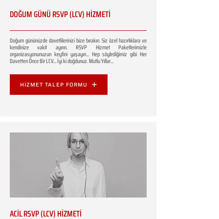
DOĞUM GÜNÜ RSVP (LCV) HİZMETİ
Doğum gününüzde davetlilerinizi bize bırakın. Siz özel hazırlıklara ve
kendinize vakit ayırın. RSVP Hizmet Paketlerimizle
organizasyonunuzun keyfini yaşayın... Hep söylediğimiz gibi Her
Davetten Önce Bir LCV... İyi ki doğdunuz. Mutlu Yıllar...
HİZMET TALEP FORMU
ACİL RSVP (LCV) HİZMETİ