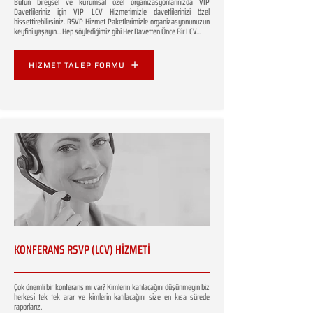
Bütün bireysel ve kurumsal özel organizasyonlarınızda VIP
Davetlileriniz için VIP LCV Hizmetimizle davetlilerinizi özel
hissettirebilirsiniz. RSVP Hizmet Paketlerimizle organizasyonunuzun
keyfini yaşayın... Hep söylediğimiz gibi Her Davetten Önce Bir LCV...
HİZMET TALEP FORMU
KONFERANS RSVP (LCV) HİZMETİ
Çok önemli bir konferans mı var? Kimlerin katılacağını düşünmeyin biz
herkesi tek tek arar ve kimlerin katılacağını size en kısa sürede
raporlarız.