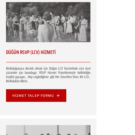
DÜĞÜN RSVP (LCV) HİZMETİ
Mutluluğunuza destek olmak için Düğün LCV hizmetinde size özel
çözümler için buradayız. RSVP Hizmet Paketlerimizle birlikteliğin
keyfini yaşayın... Hep söylediğimiz gibi Her Davetten Önce Bir LCV...
Mutluluklar dileriz.
HİZMET TALEP FORMU