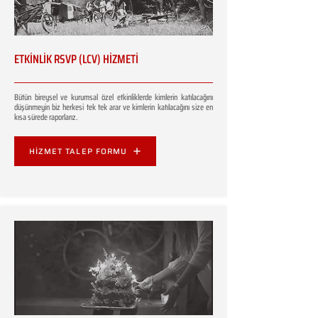
ETKİNLİK RSVP (LCV) HİZMETİ
Bütün bireysel ve kurumsal özel etkinliklerde kimlerin katılacağını
düşünmeyin biz herkesi tek tek arar ve kimlerin katılacağını size en
kısa sürede raporlarız.
HİZMET TALEP FORMU