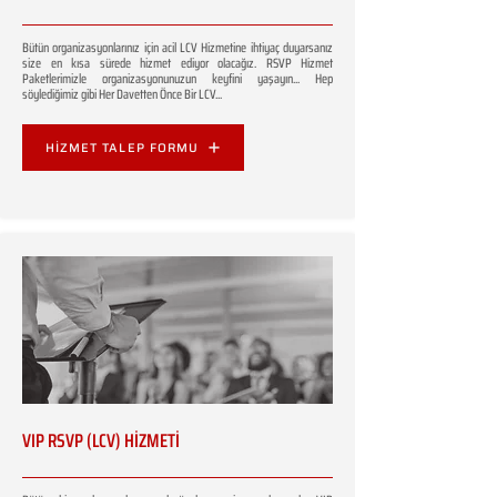
Bütün organizasyonlarınız için acil LCV Hizmetine ihtiyaç duyarsanız
size en kısa sürede hizmet ediyor olacağız. RSVP Hizmet
Paketlerimizle organizasyonunuzun keyfini yaşayın... Hep
söylediğimiz gibi Her Davetten Önce Bir LCV...
HİZMET TALEP FORMU
VIP RSVP (LCV) HİZMETİ