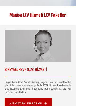
Manisa LCV Hizmeti LCV Paketleri
BİREYSEL RSVP (LCV) HİZMETİ
Düğün, Parti, Nikah, Yemek, Kokteyl, Doğum Günü, Tanışma Davetleri
gibi bütün bireysel organizasyonlarda RSVP Hizmet Paketlerimizle
organizasyonunuzun keyfini yaşayın... Hep söylediğimiz gibi Her
Davetten Önce Bir LCV
HİZMET TALEP FORMU